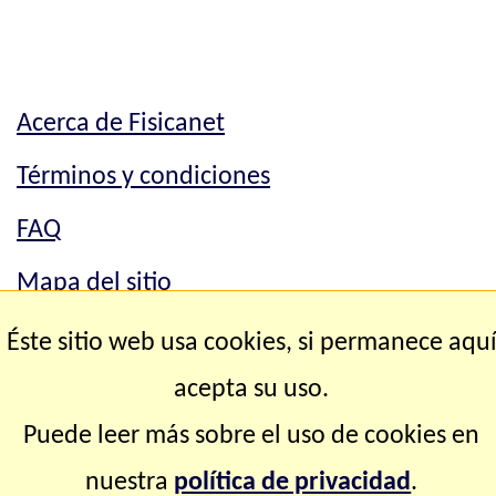
Acerca de Fisicanet
Términos y condiciones
FAQ
Mapa del sitio
Mapa del sitio
Éste sitio web usa cookies, si permanece aqu
acepta su uso.
Contacto
Puede leer más sobre el uso de cookies en
Copyright © 2.000-2.028 Fisicanet ® Todos los
nuestra
política de privacidad
.