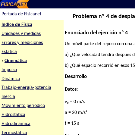
Portada de Fisicanet
Problema nº 4 de despla
Indice de Física
Enunciado del ejercicio nº 4
Unidades y medidas
Errores y mediciones
Un móvil parte del reposo con una a
Estática
a) ¿Qué velocidad tendrá después d
›
Cinemática
b) ¿Qué espacio recorrió en esos 15
Impulso
Desarrollo
Dinámica
Trabajo-energía-potencia
Datos:
Inercia
v₀ = 0 m/s
Movimiento periódico
a = 20 m/s²
Hidrostática
t = 15 s
Hidrodinámica
Termostática