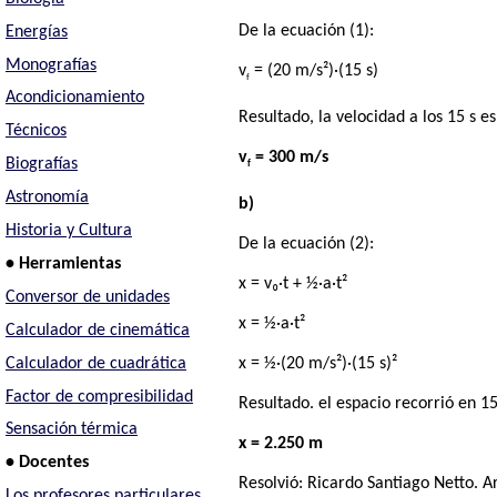
De la ecuación (1):
Energías
Monografías
v
= (20 m/s²)·(15 s)
f
Acondicionamiento
Resultado, la velocidad a los 15 s es
Técnicos
v
= 300 m/s
Biografías
f
Astronomía
b)
Historia y Cultura
De la ecuación (2):
• Herramientas
x = v₀·t + ½·a·t²
Conversor de unidades
x = ½·a·t²
Calculador de cinemática
Calculador de cuadrática
x = ½·(20 m/s²)·(15 s)²
Factor de compresibilidad
Resultado. el espacio recorrió en 15
Sensación térmica
x = 2.250 m
• Docentes
Resolvió:
Ricardo Santiago Netto
. A
Los profesores particulares