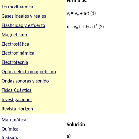
Fórmulas:
Termodinámica
v
= v₀ + a·t (1)
Gases ideales y reales
f
Elasticidad y esfuerzo
x = v₀·t + ½·a·t² (2)
Magnetismo
Electrostática
Electrodinámica
Electrotecnia
Óptica-electromagnetismo
Ondas sonoras y sonido
Física Cuántica
Investigaciones
Revista Horizon
Matemática
Solución
Química
a)
Biología