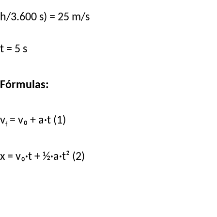
h/3.600 s) = 25 m/s
t = 5 s
Fórmulas:
v
= v₀ + a·t (1)
f
x = v₀·t + ½·a·t² (2)