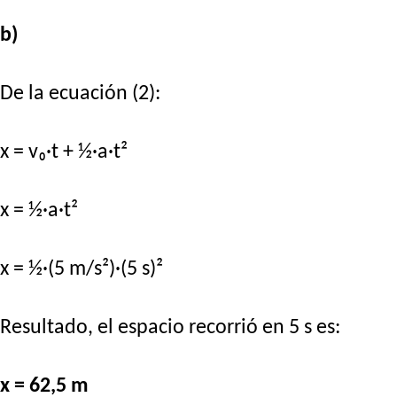
b)
De la ecuación (2):
x = v₀·t + ½·a·t²
x = ½·a·t²
x = ½·(5 m/s²)·(5 s)²
Resultado, el espacio recorrió en 5 s es:
x = 62,5 m