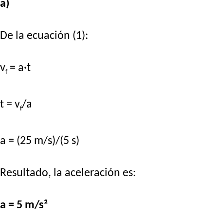
a)
De la ecuación (1):
v
= a·t
f
t = v
/a
f
a = (25 m/s)/(5 s)
Resultado, la aceleración es:
a = 5 m/s²