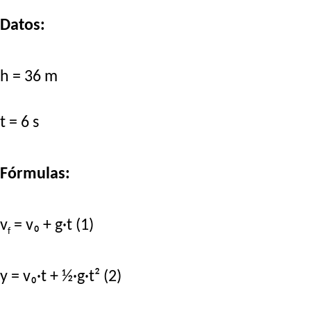
Datos:
h = 36 m
t = 6 s
Fórmulas:
v
= v₀ + g·t (1)
f
y = v₀·t + ½·g·t² (2)