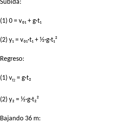
Subida:
(1) 0 = v₀₁ + g·t₁
(2) y₁ = v₀₁·t₁ + ½·g·t₁²
Regreso:
(1) v
= g·t₂
f2
(2) y₂ = ½·g·t₂²
Bajando 36 m: