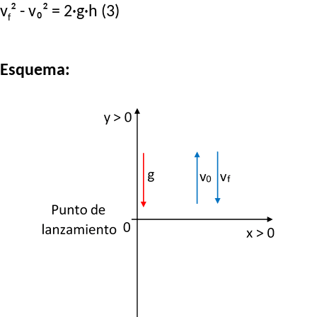
v
² - v₀² = 2·g·h (3)
f
Esquema: