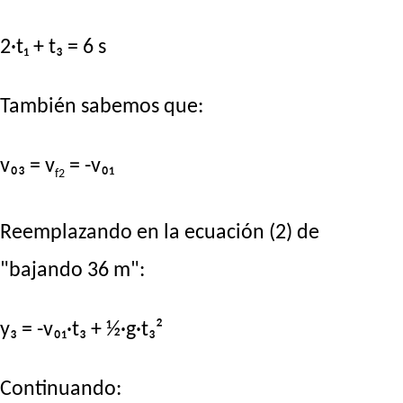
2·t₁ + t₃ = 6 s
También sabemos que:
v₀₃ = v
= -v₀₁
f2
Reemplazando en la ecuación (2) de
"bajando 36 m":
y₃ = -v₀₁·t₃ + ½·g·t₃²
Continuando: