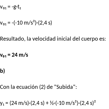
v₀₁ = -g·t₁
v₀₁ = -(-10 m/s²)·(2,4 s)
Resultado, la velocidad inicial del cuerpo es:
v₀₁ = 24 m/s
b)
Con la ecuación (2) de "Subida":
y₁ = (24 m/s)·(2,4 s) + ½·(-10 m/s²)·(2,4 s)²