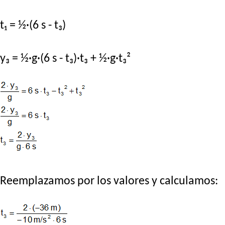
t₁ = ½·(6 s - t₃)
y₃ = ½·g·(6 s - t₃)·t₃ + ½·g·t₃²
Reemplazamos por los valores y calculamos: