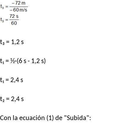
t₃ = 1,2 s
t₁ = ½·(6 s - 1,2 s)
t₁ = 2,4 s
t₂ = 2,4 s
Con la ecuación (1) de "Subida":