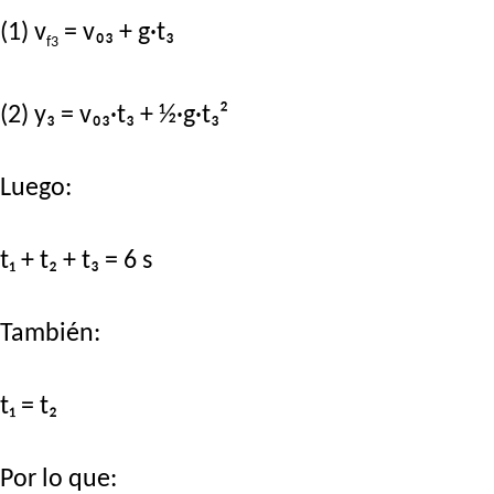
(1) v
= v₀₃ + g·t₃
f3
(2) y₃ = v₀₃·t₃ + ½·g·t₃²
Luego:
t₁ + t₂ + t₃ = 6 s
También:
t₁ = t₂
Por lo que: