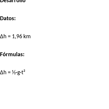
Desarrollo
Datos:
Δh = 1,96 km
Fórmulas:
Δh = ½·g·t²