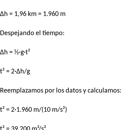
Δh = 1,96 km = 1.960 m
Despejando el tiempo:
Δh = ½·g·t²
t² = 2·Δh/g
Reemplazamos por los datos y calculamos:
t² = 2·1.960 m/(10 m/s²)
t² = 39.200 m²/s²