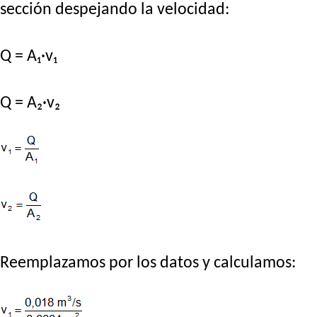
sección despejando la velocidad:
Q = A₁·v₁
Q = A₂·v₂
Reemplazamos por los datos y calculamos: