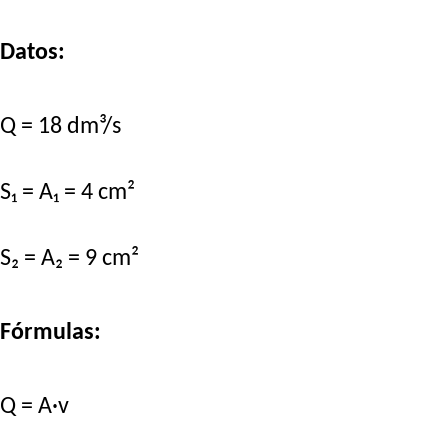
Datos:
Q = 18 dm³/s
S₁ = A₁ = 4 cm²
S₂ = A₂ = 9 cm²
Fórmulas:
Q = A·v