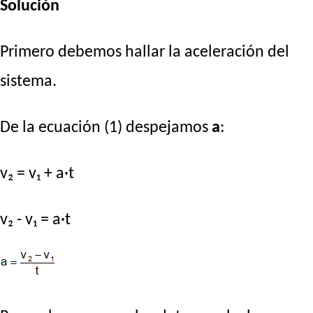
Solución
Primero debemos hallar la aceleración del
sistema.
De la ecuación (1) despejamos
a
:
v₂ = v₁ + a·t
v₂ - v₁ = a·t