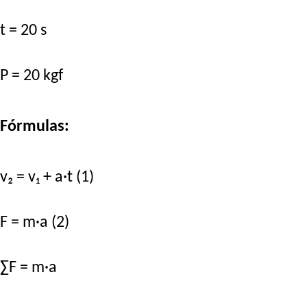
t = 20 s
P = 20 kgf
Fórmulas:
v₂ = v₁ + a·t (1)
F = m·a (2)
∑F = m·a