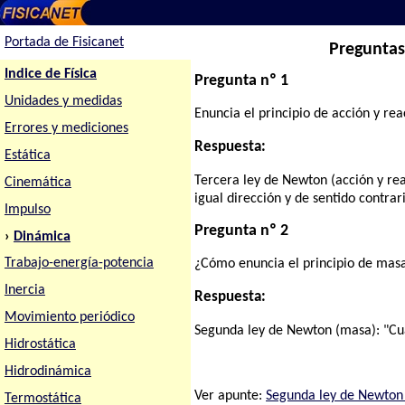
Portada de Fisicanet
Preguntas 
Indice de Física
Pregunta nº 1
Unidades y medidas
Enuncia el principio de acción y rea
Errores y mediciones
Respuesta:
Estática
Tercera ley de Newton (acción y rea
Cinemática
igual dirección y de sentido contrar
Impulso
Pregunta nº 2
›
Dinámica
Trabajo-energía-potencia
¿Cómo enuncia el principio de mas
Inercia
Respuesta:
Movimiento periódico
Segunda ley de Newton (masa): "Cua
Hidrostática
Hidrodinámica
Ver apunte:
Segunda ley de Newton
Termostática