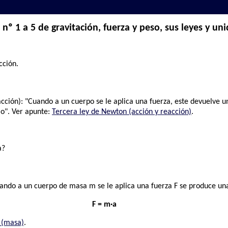
nº 1 a 5 de gravitación, fuerza y peso, sus leyes y un
cción.
cción): "Cuando a un cuerpo se le aplica una fuerza, este devuelve u
io". Ver apunte:
Tercera ley de Newton (acción y reacción)
.
a?
ndo a un cuerpo de masa m se le aplica una fuerza F se produce una
F = m·a
 (masa)
.