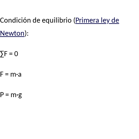
Condición de equilibrio (
Primera ley de
Newton
):
∑F = 0
F = m·a
P = m·g