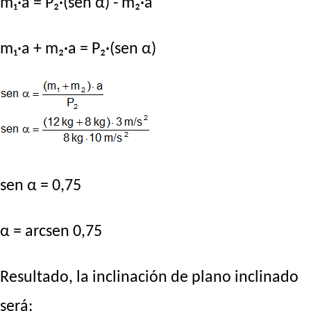
m₁·a = P₂·(sen α) - m₂·a
m₁·a + m₂·a = P₂·(sen α)
sen α = 0,75
α = arcsen 0,75
Resultado, la inclinación de plano inclinado
será: