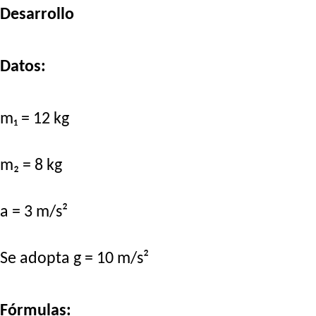
Desarrollo
Datos:
m₁ = 12 kg
m₂ = 8 kg
a = 3 m/s²
Se adopta g = 10 m/s²
Fórmulas: