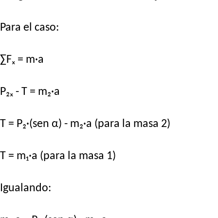
Para el caso:
∑Fₓ = m·a
P₂ₓ - T = m₂·a
T = P₂·(sen α) - m₂·a (para la masa 2)
T = m₁·a (para la masa 1)
Igualando: