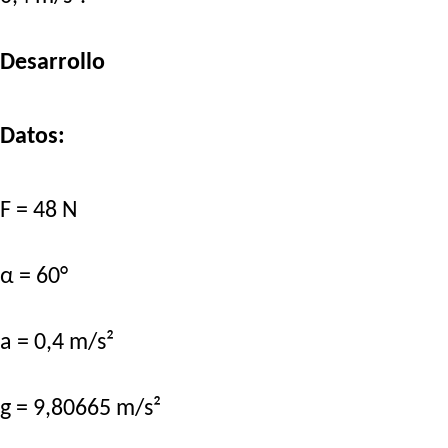
Desarrollo
Datos:
F = 48 N
α = 60°
a = 0,4 m/s²
g = 9,80665 m/s²