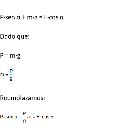
P·sen α + m·a = F·cos α
Dado que:
P = m·g
Reemplazamos: