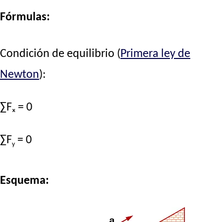
Fórmulas:
Condición de equilibrio (
Primera ley de
Newton
):
∑Fₓ = 0
∑F
= 0
y
Esquema: