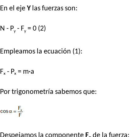
En el eje
Y
las fuerzas son:
N - P
- F
= 0 (2)
y
y
Empleamos la ecuación (1):
Fₓ - Pₓ = m·a
Por trigonometría sabemos que:
Despejamos la componente
Fₓ
de la fuerza: