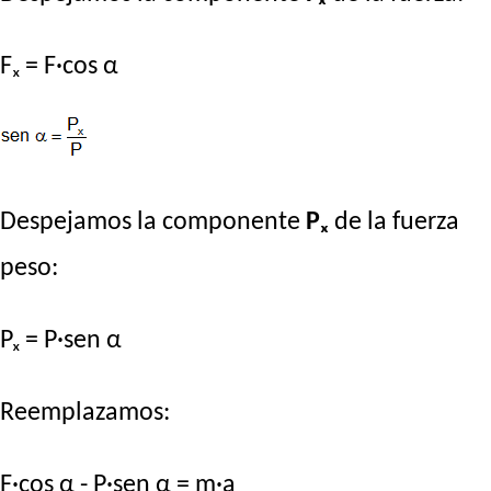
Fₓ = F·cos α
Despejamos la componente
Pₓ
de la fuerza
peso:
Pₓ = P·sen α
Reemplazamos:
F·cos α - P·sen α = m·a