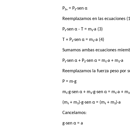
P₂ₓ = P₂·sen α
Reemplazamos en las ecuaciones (1)
P₁·sen α - T = m₁·a (3)
T + P₂·sen α = m₂·a (4)
Sumamos ambas ecuaciones miembro
P₁·sen α + P₂·sen α = m₁·a + m₂·a
Reemplazamos la fuerza peso por s
P = m·g
m₁·g·sen α + m₂·g·sen α = m₁·a + m₂
(m₁ + m₂)·g·sen α = (m₁ + m₂)·a
Cancelamos:
g·sen α = a