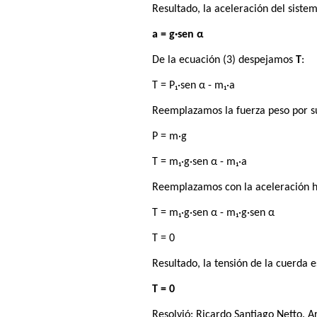
Resultado, la aceleración del sistem
a = g·sen α
De la ecuación (3) despejamos
T
:
T = P₁·sen α - m₁·a
Reemplazamos la fuerza peso por s
P = m·g
T = m₁·g·sen α - m₁·a
Reemplazamos con la aceleración h
T = m₁·g·sen α - m₁·g·sen α
T = 0
Resultado, la tensión de la cuerda e
T = 0
Resolvió:
Ricardo Santiago Netto
. A