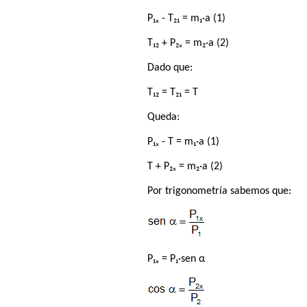
P₁ₓ - T₂₁ = m₁·a (1)
T₁₂ + P₂ₓ = m₂·a (2)
Dado que:
T₁₂ = T₂₁ = T
Queda:
P₁ₓ - T = m₁·a (1)
T + P₂ₓ = m₂·a (2)
Por trigonometría sabemos que:
P₁ₓ = P₁·sen α