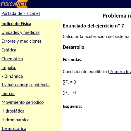
Portada de Fisicanet
Problema nº
Indice de Física
Enunciado del ejercicio nº 7
Unidades y medidas
Calcular la aceleración del sistema d
Errores y mediciones
Desarrollo
Estática
Cinemática
Fórmulas:
Impulso
Condición de equilibrio (
Primera le
›
Dinámica
∑Fₓ = 0
Trabajo-energía-potencia
∑F
= 0
Inercia
y
Movimiento periódico
Esquema:
Hidrostática
Hidrodinámica
Termostática