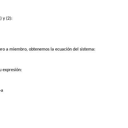
 y (2):
 a miembro, obtenemos la ecuación del sistema:
u expresión:
·a