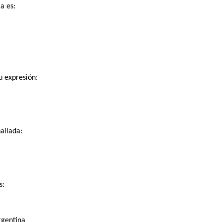
a es:
u expresión:
allada:
s:
rgentina