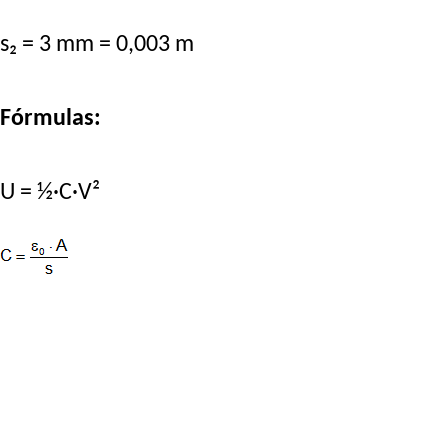
s₂ = 3 mm = 0,003 m
Fórmulas:
U = ½·C·V²