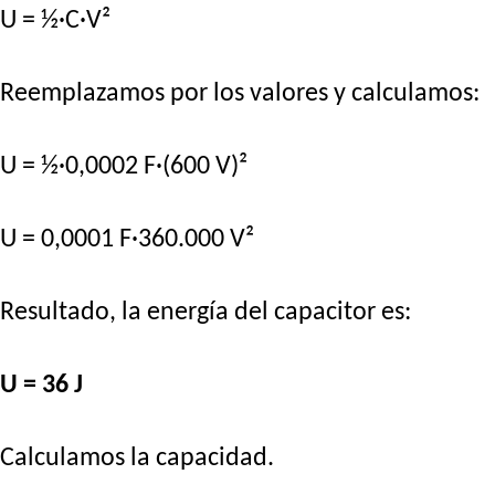
U = ½·C·V²
Reemplazamos por los valores y calculamos:
U = ½·0,0002 F·(600 V)²
U = 0,0001 F·360.000 V²
Resultado, la energía del capacitor es:
U = 36 J
Calculamos la capacidad.