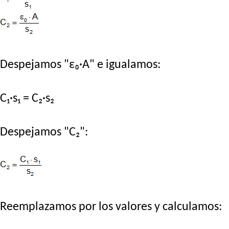
Despejamos "ε₀·A" e igualamos:
C₁·s₁ = C₂·s₂
Despejamos "C₂":
Reemplazamos por los valores y calculamos: