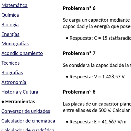
Matemática
Problema nº 6
Química
Se carga un capacitor mediante 
Biología
capacidad y la energía que pos
Energías
• Respuesta: C = 15 statfaradi
Monografías
Problema nº 7
Acondicionamiento
Técnicos
Se considera la capacidad de la 
Biografías
• Respuesta: V = 1.428,57 V
Astronomía
Problema nº 8
Historia y Cultura
• Herramientas
Las placas de un capacitor plan
entre ellas es de 500 V. Calcula
Conversor de unidades
Calculador de cinemática
• Respuesta: E = 41.667 V/m
Calculador de cuadrática