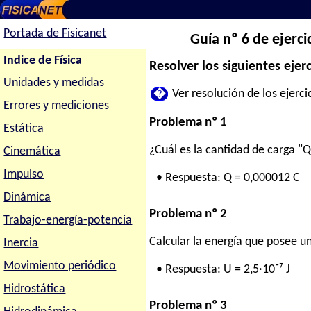
Portada de Fisicanet
Guía nº 6 de ejerci
Indice de Física
Resolver los siguientes ejerc
Unidades y medidas
�
Ver resolución de los ejercic
Errores y mediciones
Problema nº 1
Estática
¿Cuál es la cantidad de carga "Q
Cinemática
Impulso
• Respuesta: Q = 0,000012 C
Dinámica
Problema nº 2
Trabajo-energía-potencia
Calcular la energía que posee un
Inercia
Movimiento periódico
• Respuesta: U = 2,5·10⁻⁷ J
Hidrostática
Problema nº 3