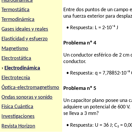
Hidrodinámica
Entre dos puntos de un campo elé
Termostática
una fuerza exterior para desplaz
Termodinámica
• Respuesta: L = 2·10⁻⁶ J
Gases ideales y reales
Elasticidad y esfuerzo
Problema nº 4
Magnetismo
Un conductor esférico de 2 cm d
Electrostática
conductor.
›
Electrodinámica
• Respuesta: q = 7,78852·10⁻⁸ 
Electrotecnia
Óptica-electromagnetismo
Problema nº 5
Ondas sonoras y sonido
Un capacitor plano posee una ca
Física Cuántica
adquiere un potencial de 600 V. 
se lleva a 3 mm?
Investigaciones
• Respuesta: U = 36 J; C₂ = 0,0
Revista Horizon