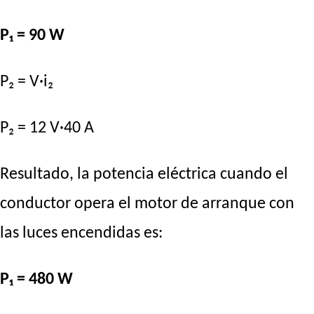
P₁ = 90 W
P₂ = V·i₂
P₂ = 12 V·40 A
Resultado, la potencia eléctrica cuando el
conductor opera el motor de arranque con
las luces encendidas es:
P₁ = 480 W