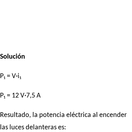
Solución
P₁ = V·i₁
P₁ = 12 V·7,5 A
Resultado, la potencia eléctrica al encender
las luces delanteras es: