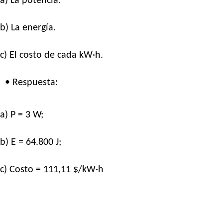
a) La potencia.
b) La energía.
c) El costo de cada kW·h.
• Respuesta:
a) P = 3 W;
b) E = 64.800 J;
c) Costo = 111,11 $/kW·h