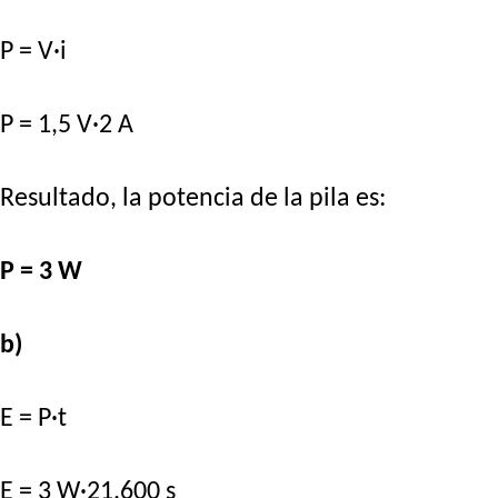
P = V·i
P = 1,5 V·2 A
Resultado, la potencia de la pila es:
P = 3 W
b)
E = P·t
E = 3 W·21.600 s