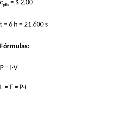
c
= $ 2,00
pila
t = 6 h = 21.600 s
Fórmulas:
P = i·V
L = E = P·t