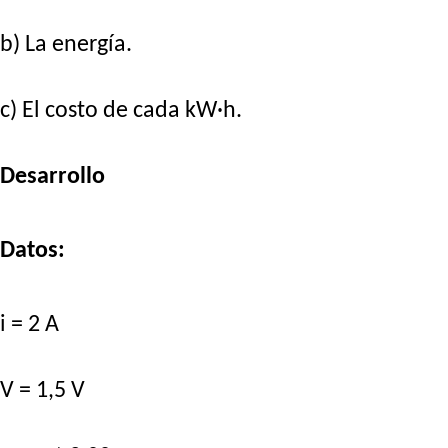
b) La energía.
c) El costo de cada kW·h.
Desarrollo
Datos:
i = 2 A
V = 1,5 V