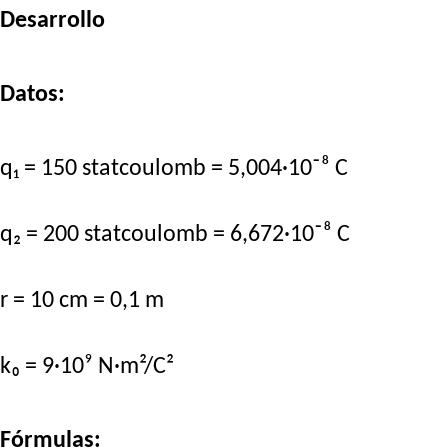
Desarrollo
Datos:
q₁ = 150 statcoulomb = 5,004·10⁻⁸ C
q₂ = 200 statcoulomb = 6,672·10⁻⁸ C
r = 10 cm = 0,1 m
k₀ = 9·10⁹ N·m²/C²
Fórmulas: