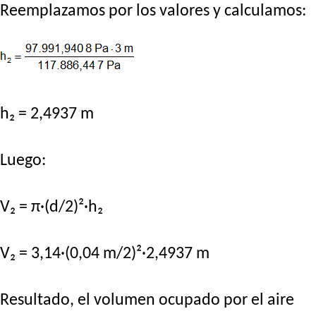
Reemplazamos por los valores y calculamos:
h₂ = 2,4937 m
Luego:
V₂ = π·(d/2)²·h₂
V₂ = 3,14·(0,04 m/2)²·2,4937 m
Resultado, el volumen ocupado por el aire