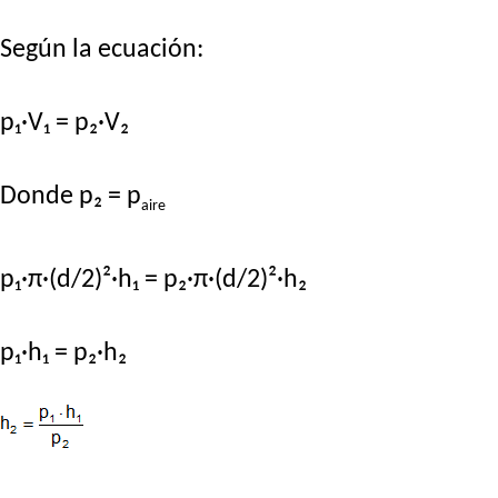
Según la ecuación:
p₁·V₁ = p₂·V₂
Donde p₂ = p
aire
p₁·π·(d/2)²·h₁ = p₂·π·(d/2)²·h₂
p₁·h₁ = p₂·h₂