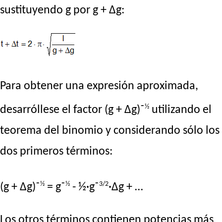
sustituyendo g por g + Δg:
Para obtener una expresión aproximada,
½
desarróllese el factor (g + Δg)⁻
utilizando el
teorema del binomio y considerando sólo los
dos primeros términos:
½
½
3/2
(g + Δg)⁻
= g⁻
- ½·g⁻
·Δg + …
Los otros términos contienen potencias más