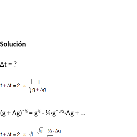
Solución
Δt = ?
½
½
3/2
(g + Δg)⁻
= g
- ½·g⁻
·Δg + …