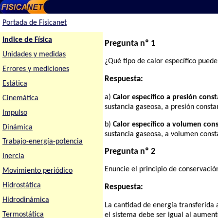
Portada de Fisicanet
Indice de Física
Pregunta nº 1
Unidades y medidas
¿Qué tipo de calor específico puede 
Errores y mediciones
Respuesta:
Estática
a)
Calor específico a presión const
Cinemática
sustancia gaseosa, a presión const
Impulso
b)
Calor específico a volumen cons
Dinámica
sustancia gaseosa, a volumen const
Trabajo-energía-potencia
Pregunta nº 2
Inercia
Enuncie el principio de conservació
Movimiento periódico
Hidrostática
Respuesta:
Hidrodinámica
La cantidad de energía transferida 
Termostática
el sistema debe ser igual al aument