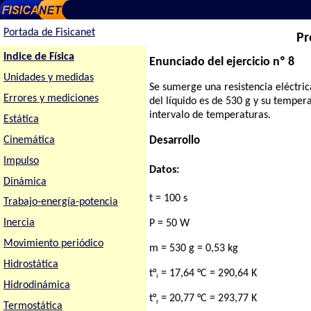
Portada de Fisicanet
Pr
Indice de Física
Enunciado del ejercicio nº 8
Unidades y medidas
Se sumerge una resistencia eléctric
Errores y mediciones
del líquido es de 530 g y su temper
intervalo de temperaturas.
Estática
Cinemática
Desarrollo
Impulso
Datos:
Dinámica
t = 100 s
Trabajo-energía-potencia
Inercia
P = 50 W
Movimiento periódico
m = 530 g = 0,53 kg
Hidrostática
t°ᵢ = 17,64 °C = 290,64 K
Hidrodinámica
t°
= 20,77 °C = 293,77 K
f
Termostática