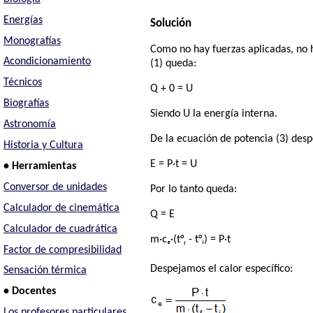
Energías
Solución
Monografías
Como no hay fuerzas aplicadas, no h
Acondicionamiento
(1) queda:
Técnicos
Q + 0 = U
Biografías
Siendo U la energía interna.
Astronomía
De la ecuación de potencia (3) desp
Historia y Cultura
E = P·t = U
• Herramientas
Conversor de unidades
Por lo tanto queda:
Calculador de cinemática
Q = E
Calculador de cuadrática
m·cₑ·(t°
- t°ᵢ) = P·t
f
Factor de compresibilidad
Despejamos el calor específico:
Sensación térmica
• Docentes
Los profesores particulares