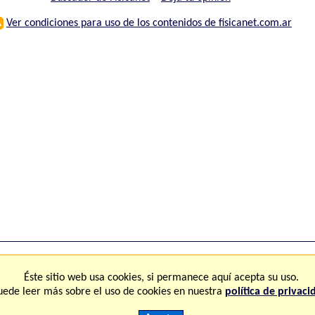
⚠
Ver condiciones para uso de los contenidos de fisicanet.com.ar
ones
FAQ
M
Éste sitio web usa cookies, si permanece aquí acepta su uso.
uede leer más sobre el uso de cookies en nuestra
política de privaci
Copyright © 2.000-2.028 Fisicanet ® Todos los derechos reservados