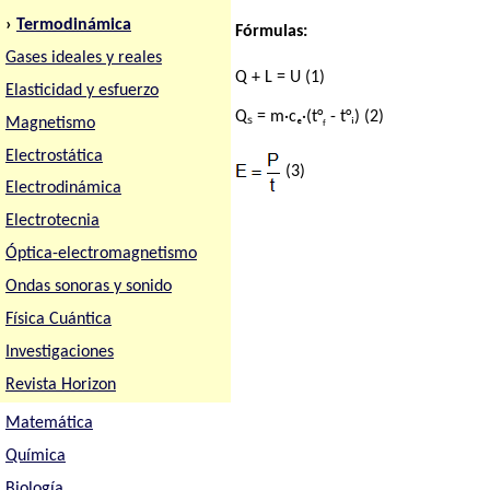
›
Termodinámica
Fórmulas:
Gases ideales y reales
Q + L = U (1)
Elasticidad y esfuerzo
Qₛ = m·cₑ·(t°
- t°ᵢ) (2)
Magnetismo
f
Electrostática
(3)
Electrodinámica
Electrotecnia
Óptica-electromagnetismo
Ondas sonoras y sonido
Física Cuántica
Investigaciones
Revista Horizon
Matemática
Química
Biología