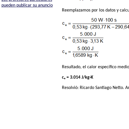
pueden publicar su anuncio
Reemplazamos por los datos y calc
Resultado, el calor específico medio
cₑ = 3.014 J/kg·K
Resolvió:
Ricardo Santiago Netto
. A