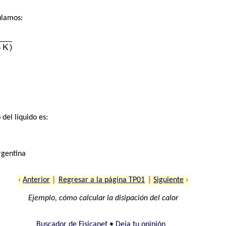
ulamos:
 del líquido es:
rgentina
‹
Anterior
|
Regresar a la página TP01
|
Siguiente
›
Ejemplo, cómo calcular la disipación del calor
Buscador de Fisicanet
•
Deja tu opinión