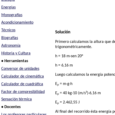
Energías
Monografías
Acondicionamiento
Técnicos
Solución
Biografías
Primero calculamos la altura que d
Astronomía
trigonométricamente.
Historia y Cultura
h = 18 m·sen 20°
• Herramientas
h = 6,16 m
Conversor de unidades
Luego calculamos la energía potencia
Calculador de cinemática
Eₚ = m·g·h
Calculador de cuadrática
Factor de compresibilidad
Eₚ = 40 kg·10 (m/s²)·6,16 m
Sensación térmica
Eₚ = 2.462,55 J
• Docentes
Al final del recorrido ésta energía 
Los profesores particulares