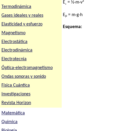
E
= ½·m·v²
c
Termodinámica
Eₚ = m·g·h
Gases ideales y reales
Elasticidad y esfuerzo
Esquema:
Magnetismo
Electrostática
Electrodinámica
Electrotecnia
Óptica-electromagnetismo
Ondas sonoras y sonido
Física Cuántica
Investigaciones
Revista Horizon
Matemática
Química
Biología