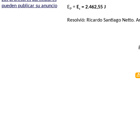
pueden publicar su anuncio
Eₚ =
E
= 2.462,55 J
c
Resolvió:
Ricardo Santiago Netto
. A