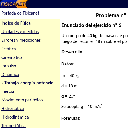
Portada de Fisicanet
Problema nº 6
Indice de Física
Enunciado del ejercicio nº 6
Unidades y medidas
Un cuerpo de 40 kg de masa cae por 
Errores y mediciones
luego de recorrer 18 m sobre el pla
Estática
Desarrollo
Cinemática
Datos:
Impulso
Dinámica
m = 40 kg
›
Trabajo-energía-potencia
d = 18 m
Inercia
α = 20°
Movimiento periódico
Se adopta g = 10 m/s²
Hidrostática
Hidrodinámica
Fórmulas:
Termostática