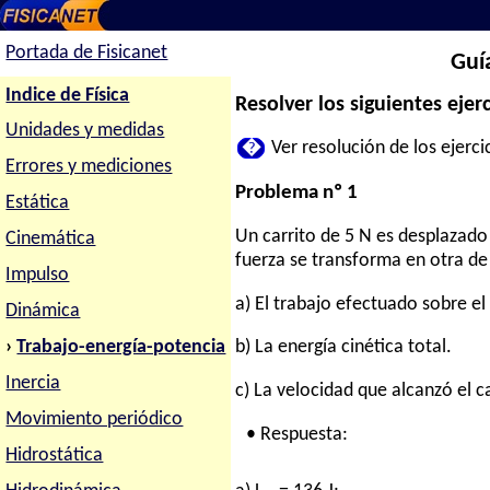
Portada de Fisicanet
Guía
Indice de Física
Resolver los siguientes ejerc
Unidades y medidas
�
Ver resolución de los ejercic
Errores y mediciones
Problema nº 1
Estática
Un carrito de 5 N es desplazado
Cinemática
fuerza se transforma en otra de
Impulso
a) El trabajo efectuado sobre el 
Dinámica
›
Trabajo-energía-potencia
b) La energía cinética total.
Inercia
c) La velocidad que alcanzó el ca
Movimiento periódico
• Respuesta:
Hidrostática