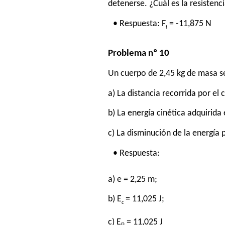
detenerse. ¿Cuál es la resistenci
• Respuesta: F
= -11,875 N
f
Problema nº 10
Un cuerpo de 2,45 kg de masa se
a) La distancia recorrida por el 
b) La energía cinética adquirida
c) La disminución de la energía p
• Respuesta:
a) e = 2,25 m;
b) E
= 11,025 J;
c
c) Eₚ = 11,025 J