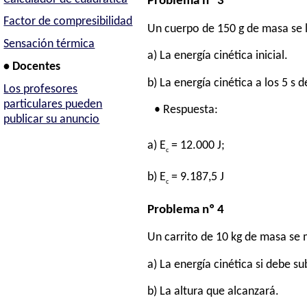
Problema nº 3
Factor de compresibilidad
Un cuerpo de 150 g de masa se la
Sensación térmica
a) La energía cinética inicial.
• Docentes
b) La energía cinética a los 5 s d
Los profesores
particulares pueden
• Respuesta:
publicar su anuncio
a) E
= 12.000 J;
c
b) E
= 9.187,5 J
c
Problema nº 4
Un carrito de 10 kg de masa se 
a) La energía cinética si debe s
b) La altura que alcanzará.