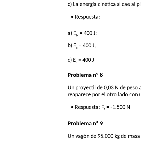
c) La energía cinética si cae al 
• Respuesta:
a) Eₚ = 400 J;
b) E
= 400 J;
c
c) E
= 400 J
c
Problema nº 8
Un proyectil de 0,03 N de peso a
reaparece por el otro lado con u
• Respuesta: Fᵣ = -1.500 N
Problema nº 9
Un vagón de 95.000 kg de masa q