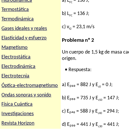
Hidrodinámica
a) L
= 136 J;
FC
Termostática
b) L
= 136 J;
FC
Termodinámica
c) v
= 23,1 m/s
Gases ideales y reales
f2
Elasticidad y esfuerzo
Problema nº 2
Magnetismo
Un cuerpo de 1,5 kg de masa cae
Electrostática
origen.
Electrodinámica
• Respuesta:
Electrotecnia
a) Eₚ₆₀ = 882 J y E
= 0 J;
Óptica-electromagnetismo
c0
Ondas sonoras y sonido
b) Eₚ₅₀ = 735 J y E
= 147 J;
c50
Física Cuántica
c) Eₚ₄₀ = 588 J y E
= 294 J;
Investigaciones
c40
Revista Horizon
d) Eₚ₃₀ = 441 J y E
= 441 J;
c30