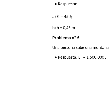
• Respuesta:
a) E
= 45 J;
c
b) h = 0,45 m
Problema nº 5
Una persona sube una montaña ha
• Respuesta: Eₚ = 1.500.000 J