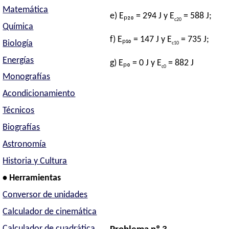
Matemática
e) Eₚ₂₀ = 294 J y E
= 588 J;
c20
Química
f) Eₚ₁₀ = 147 J y E
= 735 J;
Biología
c10
Energías
g) Eₚ₀ = 0 J y E
= 882 J
c0
Monografías
Acondicionamiento
Técnicos
Biografías
Astronomía
Historia y Cultura
• Herramientas
Conversor de unidades
Calculador de cinemática
Calculador de cuadrática