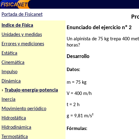
Portada de Fisicanet
Pr
Indice de Física
Enunciado del ejercicio nº 2
Unidades y medidas
Un alpinista de 75 kg trepa 400 met
Errores y mediciones
horas?
Estática
Desarrollo
Cinemática
Datos:
Impulso
Dinámica
m = 75 kg
›
Trabajo-energía-potencia
V = 400 m/h
Inercia
t = 2 h
Movimiento periódico
g = 9,81 m/s²
Hidrostática
Hidrodinámica
Fórmulas:
Termostática