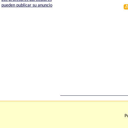
pueden publicar su anuncio
Acerca de Fisicanet
Términos y condici
Contacto
P