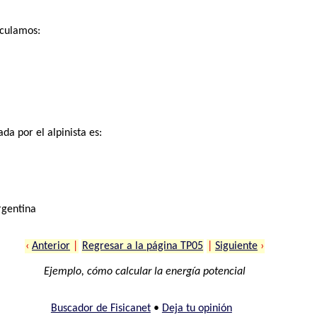
lculamos:
da por el alpinista es:
rgentina
‹
Anterior
|
Regresar a la página TP05
|
Siguiente
›
Ejemplo, cómo calcular la energía potencial
Buscador de Fisicanet
•
Deja tu opinión