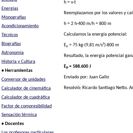
h = v·t
Energías
Reemplazamos por los valores y ca
Monografías
h = 2 h·400 m/h = 800 m
Acondicionamiento
Calculamos la energía potencial:
Técnicos
Biografías
Eₚ = 75 kg·(9,81 m/s²)·800 m
Astronomía
Resultado, la energía potencial gana
Historia y Cultura
Eₚ = 588.600 J
• Herramientas
Enviado por: Juan Gallo
Conversor de unidades
Resolvió:
Ricardo Santiago Netto
. A
Calculador de cinemática
Calculador de cuadrática
Factor de compresibilidad
Sensación térmica
• Docentes
Los profesores particulares