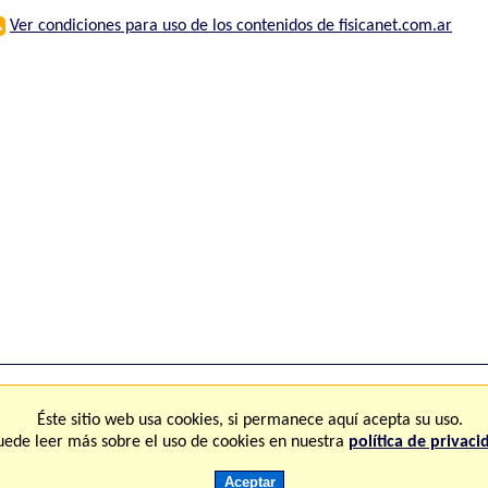
⚠
Ver condiciones para uso de los contenidos de fisicanet.com.ar
ones
FAQ
M
Éste sitio web usa cookies, si permanece aquí acepta su uso.
uede leer más sobre el uso de cookies en nuestra
política de privaci
Copyright © 2.000-2.028 Fisicanet ® Todos los derechos reservados