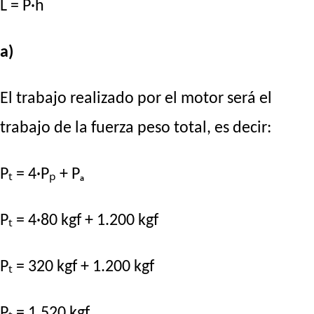
L = P·h
a)
El trabajo realizado por el motor será el
trabajo de la fuerza peso total, es decir:
Pₜ = 4·Pₚ + Pₐ
Pₜ = 4·80 kgf + 1.200 kgf
Pₜ = 320 kgf + 1.200 kgf
Pₜ = 1.520 kgf