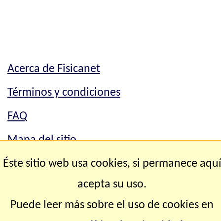
Acerca de Fisicanet
Términos y condiciones
FAQ
Mapa del sitio
Contacto
Éste sitio web usa cookies, si permanece aqu
acepta su uso.
Copyright © 2.000-2.028 Fisicanet ® Todos los
Puede leer más sobre el uso de cookies en
derechos reservados