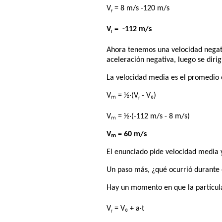
V
= 8 m/s -120 m/s
f
V
= -112 m/s
f
Ahora tenemos una velocidad negativ
aceleración negativa, luego se diri
La velocidad media es el promedio en
Vₘ = ½·(V
- V₀)
f
Vₘ = ½·(-112 m/s - 8 m/s)
Vₘ = 60 m/s
El enunciado pide velocidad media y
Un paso más, ¿qué ocurrió durante
Hay un momento en que la partícula 
V
= V₀ + a·t
f