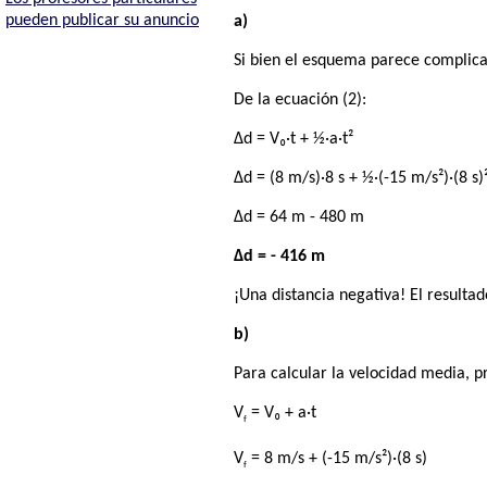
pueden publicar su anuncio
a)
Si bien el esquema parece complicad
De la ecuación (2):
Δd = V₀·t + ½·a·t²
Δd = (8 m/s)·8 s + ½·(-15 m/s²)·(8 s)
Δd = 64 m - 480 m
Δd = - 416 m
¡Una distancia negativa! El resulta
b)
Para calcular la velocidad media, pr
V
= V₀ + a·t
f
V
= 8 m/s + (-15 m/s²)·(8 s)
f