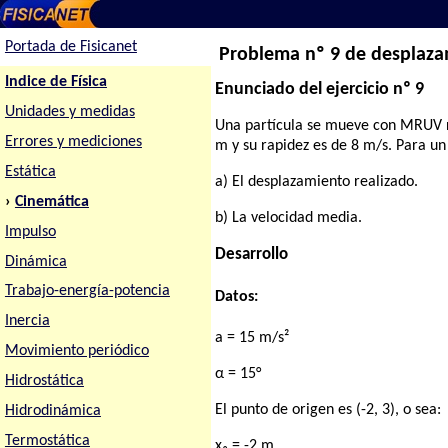
Portada de Fisicanet
Problema nº 9 de desplaza
Indice de Física
Enunciado del ejercicio nº 9
Unidades y medidas
Una partícula se mueve con MRUV ret
Errores y mediciones
m y su rapidez es de 8 m/s. Para un 
Estática
a) El desplazamiento realizado.
›
Cinemática
b) La velocidad media.
Impulso
Desarrollo
Dinámica
Trabajo-energía-potencia
Datos:
Inercia
a = 15 m/s²
Movimiento periódico
α = 15°
Hidrostática
El punto de origen es (-2, 3), o sea:
Hidrodinámica
Termostática
x₀ = -2 m