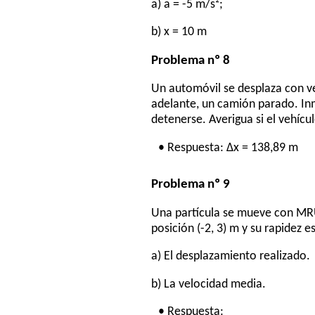
a) a = -5 m/s²;
b) x = 10 m
Problema nº 8
Un automóvil se desplaza con v
adelante, un camión parado. In
detenerse. Averigua si el vehícu
• Respuesta: Δx = 138,89 m
Problema nº 9
Una partícula se mueve con MRUV
posición (-2, 3) m y su rapidez e
a) El desplazamiento realizado.
b) La velocidad media.
• Respuesta: