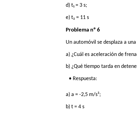
d) t₁ = 3 s;
e) t₂ = 11 s
Problema nº 6
Un automóvil se desplaza a una 
a) ¿Cuál es aceleración de fren
b) ¿Qué tiempo tarda en detene
• Respuesta:
a) a = -2,5 m/s²;
b) t = 4 s