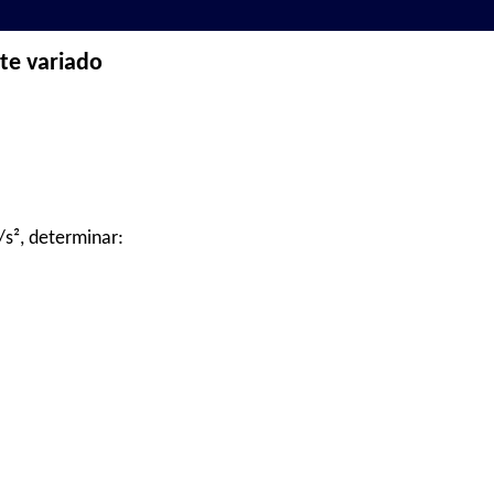
te variado
/s², determinar: