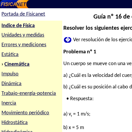
Portada de Fisicanet
Guía nº 16 de
Indice de Física
Resolver los siguientes ejerc
Unidades y medidas
�
Ver resolución de los ejercic
Errores y mediciones
Problema nº 1
Estática
Un cuerpo se mueve con una velo
›
Cinemática
Impulso
a) ¿Cuál es la velocidad del cuer
Dinámica
b) ¿Cuál es su posición al cabo d
Trabajo-energía-potencia
• Respuesta:
Inercia
Movimiento periódico
a) v
= 1 m/s;
f
Hidrostática
b) x = 5 m