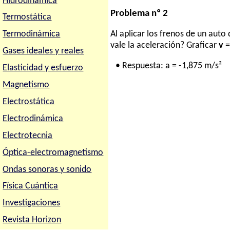
Hidrodinámica
Problema nº 2
Termostática
Termodinámica
Al aplicar los frenos de un aut
vale la aceleración? Graficar
v
= 
Gases ideales y reales
• Respuesta: a = -1,875 m/s²
Elasticidad y esfuerzo
Magnetismo
Electrostática
Electrodinámica
Electrotecnia
Óptica-electromagnetismo
Ondas sonoras y sonido
Física Cuántica
Investigaciones
Revista Horizon