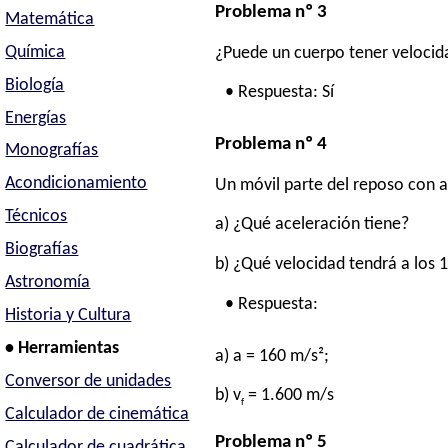
Problema nº 3
Matemática
Química
¿Puede un cuerpo tener velocida
Biología
• Respuesta: Sí
Energías
Problema nº 4
Monografías
Acondicionamiento
Un móvil parte del reposo con a
Técnicos
a) ¿Qué aceleración tiene?
Biografías
b) ¿Qué velocidad tendrá a los 1
Astronomía
• Respuesta:
Historia y Cultura
• Herramientas
a) a = 160 m/s²;
Conversor de unidades
b) v
= 1.600 m/s
f
Calculador de cinemática
Problema nº 5
Calculador de cuadrática