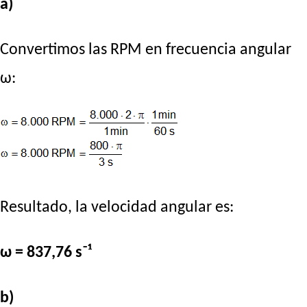
a)
Convertimos las RPM en frecuencia angular
ω:
Resultado, la velocidad angular es:
ω = 837,76 s⁻¹
b)