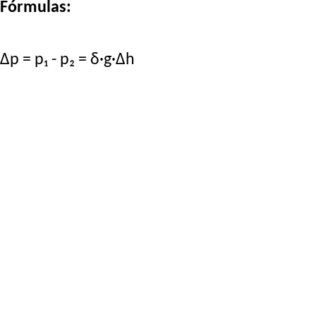
Fórmulas:
Δp = p₁ - p₂ = δ·g·Δh