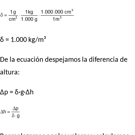
δ = 1.000 kg/m³
De la ecuación despejamos la diferencia de
altura:
Δp = δ·g·Δh