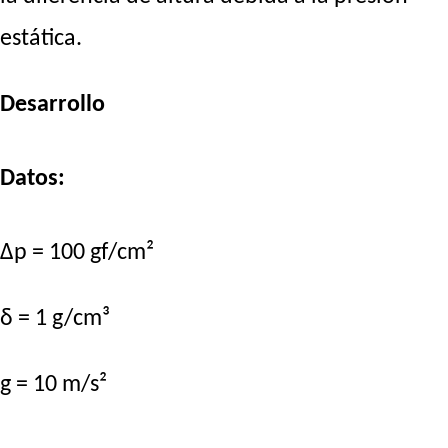
estática.
Desarrollo
Datos:
Δp = 100 gf/cm²
δ = 1 g/cm³
g = 10 m/s²