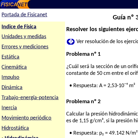
Portada de Fisicanet
Guía nº 3
Indice de Física
Resolver los siguientes ejerc
Unidades y medidas
�
Ver resolución de los ejercic
Errores y mediciones
Problema nº 1
Estática
¿Cuál será la sección de un orifi
Cinemática
constante de 50 cm entre el orific
Impulso
• Respuesta: A = 2,53·10⁻⁴ m²
Dinámica
Trabajo-energía-potencia
Problema nº 2
Inercia
Calcular la presión hidrodinámi
Movimiento periódico
es de 1,15 g/cm³, si la presión h
Hidrostática
• Respuesta: p₂ = 49.142 N/m²