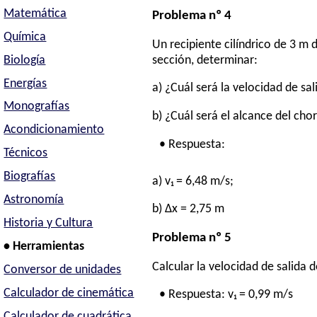
Matemática
Problema nº 4
Química
Un recipiente cilíndrico de 3 m d
Biología
sección, determinar:
Energías
a) ¿Cuál será la velocidad de sal
Monografías
b) ¿Cuál será el alcance del cho
Acondicionamiento
• Respuesta:
Técnicos
Biografías
a) v₁ = 6,48 m/s;
Astronomía
b) Δx = 2,75 m
Historia y Cultura
Problema nº 5
• Herramientas
Calcular la velocidad de salida de
Conversor de unidades
Calculador de cinemática
• Respuesta: v₁ = 0,99 m/s
Calculador de cuadrática