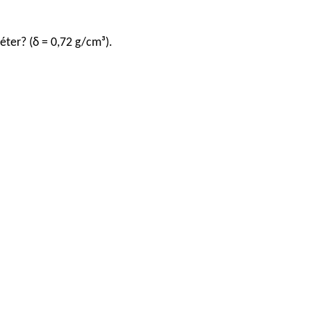
éter? (δ = 0,72 g/cm³).