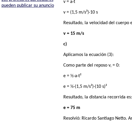
v = a·t
pueden publicar su anuncio
v = (1,5 m/s²)·10 s
Resultado, la velocidad del cuerpo e
v = 15 m/s
c)
Aplicamos la ecuación (3):
Como parte del reposo vᵢ = 0:
e = ½·a·t²
e = ½·(1,5 m/s²)·(10 s)²
Resultado, la distancia recorrida es
e = 75 m
Resolvió:
Ricardo Santiago Netto
. A