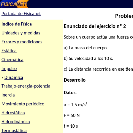
Portada de Fisicanet
Proble
Indice de Física
Enunciado del ejercicio nº 2
Unidades y medidas
Sobre un cuerpo actúa una fuerza c
Errores y mediciones
a) La masa del cuerpo.
Estática
b) Su velocidad a los 10 s.
Cinemática
Impulso
c) La distancia recorrida en ese tie
›
Dinámica
Desarrollo
Trabajo-energía-potencia
Datos:
Inercia
Movimiento periódico
a = 1,5 m/s²
Hidrostática
F = 50 N
Hidrodinámica
t = 10 s
Termostática