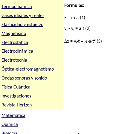
Fórmulas:
Termodinámica
Gases ideales y reales
F = m·a (1)
Elasticidad y esfuerzo
v
- vᵢ = a·t (2)
f
Magnetismo
Δx = vᵢ·t + ½·a·t² (3)
Electrostática
Electrodinámica
Electrotecnia
Óptica-electromagnetismo
Ondas sonoras y sonido
Física Cuántica
Investigaciones
Revista Horizon
Matemática
Química
Biología