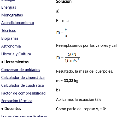
Solución
Energías
a)
Monografías
F = m·a
Acondicionamiento
Técnicos
Biografías
Reemplazamos por los valores y ca
Astronomía
Historia y Cultura
• Herramientas
Conversor de unidades
Resultado, la masa del cuerpo es:
Calculador de cinemática
m = 33,33 kg
Calculador de cuadrática
b)
Factor de compresibilidad
Aplicamos la ecuación (2):
Sensación térmica
• Docentes
Como parte del reposo vᵢ = 0:
Los profesores particulares