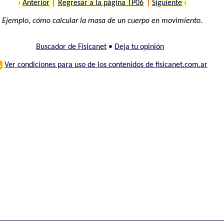
‹
Anterior
|
Regresar a la página TP06
|
Siguiente
›
Ejemplo, cómo calcular la masa de un cuerpo en movimiento.
Buscador de Fisicanet
•
Deja tu opinión
⚠
Ver condiciones para uso de los contenidos de fisicanet.com.ar