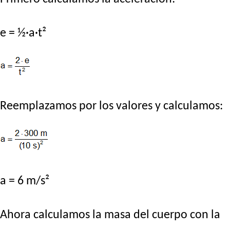
e = ½·a·t²
Reemplazamos por los valores y calculamos:
a = 6 m/s²
Ahora calculamos la masa del cuerpo con la