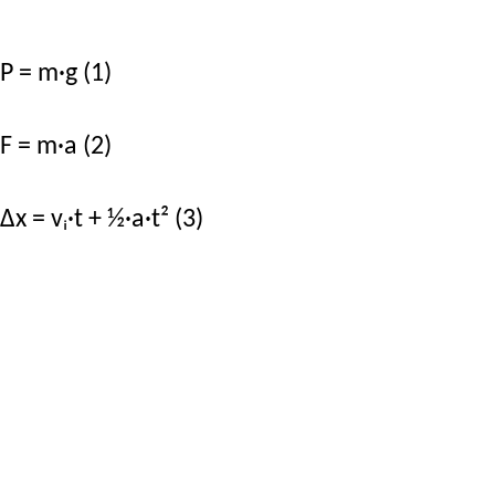
P = m·g (1)
F = m·a (2)
Δx = vᵢ·t + ½·a·t² (3)