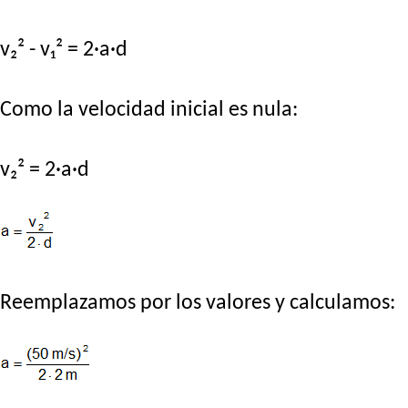
v₂² - v₁² = 2·a·d
Como la velocidad inicial es nula:
v₂² = 2·a·d
Reemplazamos por los valores y calculamos: