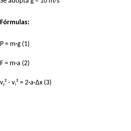
Se adopta g = 10 m/s²
Fórmulas:
P = m·g (1)
F = m·a (2)
v
² - vᵢ² = 2·a·Δx (3)
f