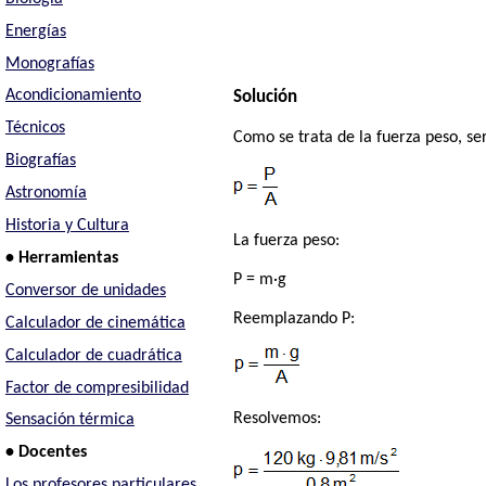
Energías
Monografías
Acondicionamiento
Solución
Técnicos
Como se trata de la fuerza peso, se
Biografías
Astronomía
Historia y Cultura
La fuerza peso:
• Herramientas
P = m·g
Conversor de unidades
Reemplazando P:
Calculador de cinemática
Calculador de cuadrática
Factor de compresibilidad
Resolvemos:
Sensación térmica
• Docentes
Los profesores particulares