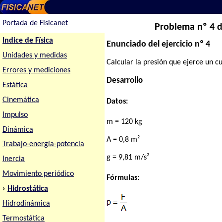
Portada de Fisicanet
Problema nº 4 de
Indice de Física
Enunciado del ejercicio nº 4
Unidades y medidas
Calcular la presión que ejerce un c
Errores y mediciones
Desarrollo
Estática
Cinemática
Datos:
Impulso
m = 120 kg
Dinámica
A = 0,8 m²
Trabajo-energía-potencia
g = 9,81 m/s²
Inercia
Movimiento periódico
Fórmulas:
›
Hidrostática
Hidrodinámica
Termostática