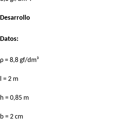
Desarrollo
Datos:
ρ = 8,8 gf/dm³
l = 2 m
h = 0,85 m
b = 2 cm