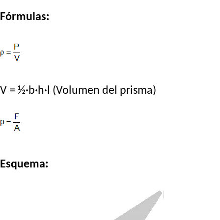
Fórmulas:
V = ½·b·h·l (Volumen del prisma)
Esquema: