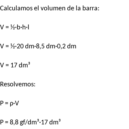
Calculamos el volumen de la barra:
V = ½·b·h·l
V = ½·20 dm·8,5 dm·0,2 dm
V = 17 dm³
Resolvemos:
P = ρ·V
P = 8,8 gf/dm³·17 dm³