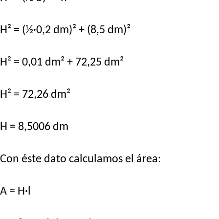
H² = (½·0,2 dm)² + (8,5 dm)²
H² = 0,01 dm² + 72,25 dm²
H² = 72,26 dm²
H = 8,5006 dm
Con éste dato calculamos el área:
A = H·l