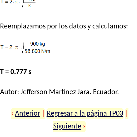
Reemplazamos por los datos y calculamos:
T = 0,777 s
Autor:
Jefferson Martínez Jara
. Ecuador.
‹
Anterior
|
Regresar a la página TP03
|
Siguiente
›