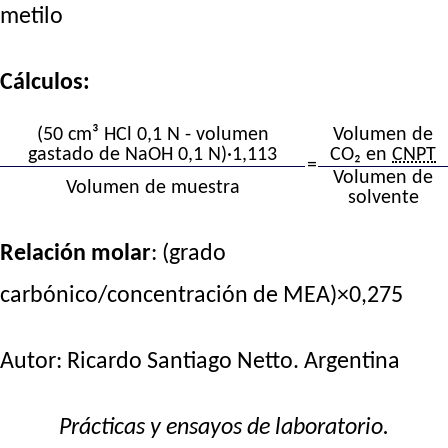
metilo
Cálculos:
(50 cm³ HCl 0,1 N - volumen
Volumen de
gastado de NaOH 0,1 N)·1,113
CO₂ en
CNPT
=
Volumen de
Volumen de muestra
solvente
Relación molar
: (grado
carbónico/concentración de MEA)×0,275
Autor:
Ricardo Santiago Netto
. Argentina
Prácticas y ensayos de laboratorio.