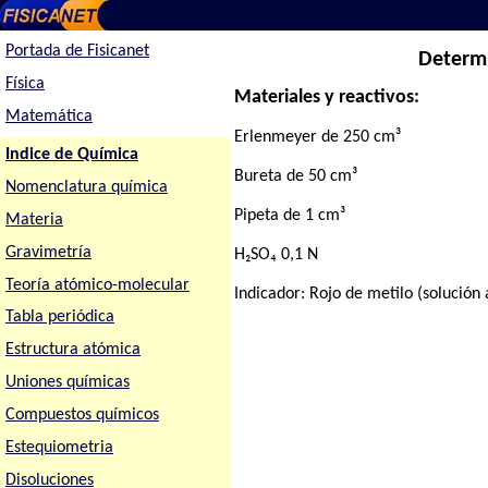
Portada de Fisicanet
Determi
Física
Materiales y reactivos:
Matemática
Erlenmeyer de 250 cm³
Indice de Química
Bureta de 50 cm³
Nomenclatura química
Pipeta de 1 cm³
Materia
Gravimetría
H₂SO₄ 0,1 N
Teoría atómico-molecular
Indicador: Rojo de metilo (solución 
Tabla periódica
Estructura atómica
Uniones químicas
Compuestos químicos
Estequiometria
Disoluciones