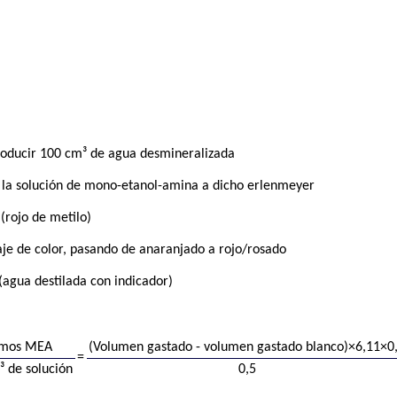
roducir 100 cm³ de agua desmineralizada
e la solución de mono-etanol-amina a dicho erlenmeyer
(rojo de metilo)
raje de color, pasando de anaranjado a rojo/rosado
 (agua destilada con indicador)
amos MEA
(Volumen gastado - volumen gastado blanco)×6,11×0
=
 de solución
0,5