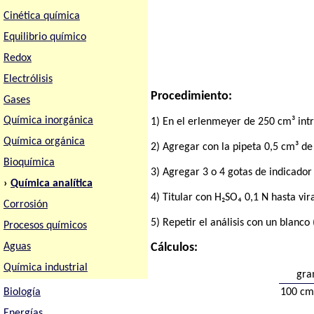
Cinética química
Equilibrio químico
Redox
Electrólisis
Procedimiento:
Gases
Química inorgánica
1) En el erlenmeyer de 250 cm³ int
Química orgánica
2) Agregar con la pipeta 0,5 cm³ d
Bioquímica
3) Agregar 3 o 4 gotas de indicador 
›
Química analítica
4) Titular con H₂SO₄ 0,1 N hasta vi
Corrosión
5) Repetir el análisis con un blanco
Procesos químicos
Aguas
Cálculos:
Química industrial
gr
Biología
100 cm³
Energías