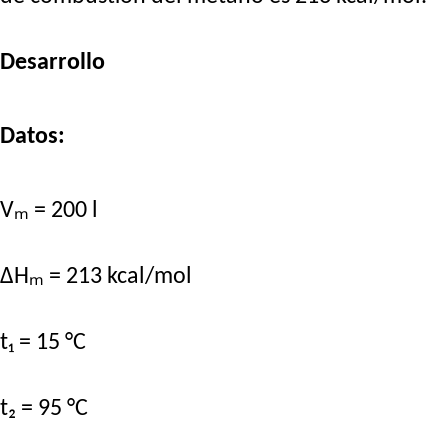
Desarrollo
Datos:
Vₘ = 200 l
ΔHₘ = 213 kcal/mol
t₁ = 15 °C
t₂ = 95 °C