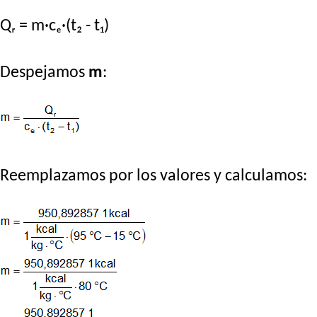
Qᵣ = m·cₑ·(t₂ - t₁)
Despejamos
m
:
Reemplazamos por los valores y calculamos: