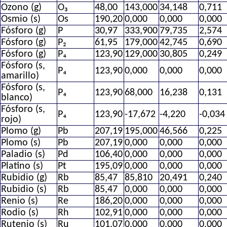
Ozono (g)
O₃
48,00
143,000
34,148
0,711
Osmio (s)
Os
190,20
0,000
0,000
0,000
Fósforo (g)
P
30,97
333,900
79,735
2,574
Fósforo (g)
P₂
61,95
179,000
42,745
0,690
Fósforo (g)
P₄
123,90
129,000
30,805
0,249
Fósforo (s,
P₄
123,90
0,000
0,000
0,000
amarillo)
Fósforo (s,
P₄
123,90
68,000
16,238
0,131
blanco)
Fósforo (s,
P₄
123,90
-17,672
-4,220
-0,034
rojo)
Plomo (g)
Pb
207,19
195,000
46,566
0,225
Plomo (s)
Pb
207,19
0,000
0,000
0,000
Paladio (s)
Pd
106,40
0,000
0,000
0,000
Platino (s)
Pt
195,09
0,000
0,000
0,000
Rubidio (g)
Rb
85,47
85,810
20,491
0,240
Rubidio (s)
Rb
85,47
0,000
0,000
0,000
Renio (s)
Re
186,20
0,000
0,000
0,000
Rodio (s)
Rh
102,91
0,000
0,000
0,000
Rutenio (s)
Ru
101,07
0,000
0,000
0,000