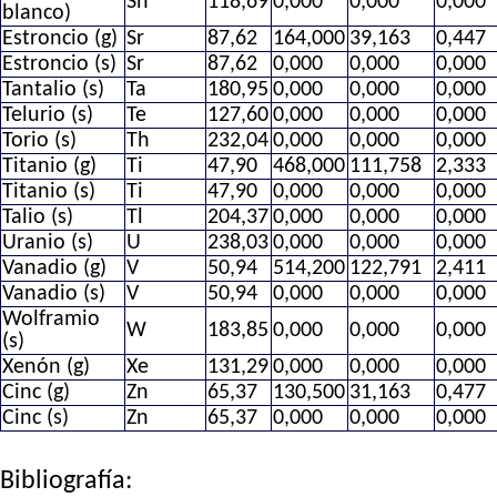
Sn
118,69
0,000
0,000
0,000
blanco)
Estroncio (g)
Sr
87,62
164,000
39,163
0,447
Estroncio (s)
Sr
87,62
0,000
0,000
0,000
Tantalio (s)
Ta
180,95
0,000
0,000
0,000
Telurio (s)
Te
127,60
0,000
0,000
0,000
Torio (s)
Th
232,04
0,000
0,000
0,000
Titanio (g)
Ti
47,90
468,000
111,758
2,333
Titanio (s)
Ti
47,90
0,000
0,000
0,000
Talio (s)
Tl
204,37
0,000
0,000
0,000
Uranio (s)
U
238,03
0,000
0,000
0,000
Vanadio (g)
V
50,94
514,200
122,791
2,411
Vanadio (s)
V
50,94
0,000
0,000
0,000
Wolframio
W
183,85
0,000
0,000
0,000
(s)
Xenón (g)
Xe
131,29
0,000
0,000
0,000
Cinc (g)
Zn
65,37
130,500
31,163
0,477
Cinc (s)
Zn
65,37
0,000
0,000
0,000
Bibliografía: