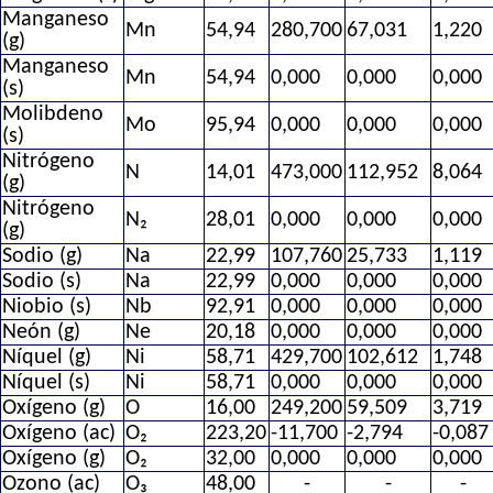
Manganeso
Mn
54,94
280,700
67,031
1,220
(g)
Manganeso
Mn
54,94
0,000
0,000
0,000
(s)
Molibdeno
Mo
95,94
0,000
0,000
0,000
(s)
Nitrógeno
N
14,01
473,000
112,952
8,064
(g)
Nitrógeno
N₂
28,01
0,000
0,000
0,000
(g)
Sodio (g)
Na
22,99
107,760
25,733
1,119
Sodio (s)
Na
22,99
0,000
0,000
0,000
Niobio (s)
Nb
92,91
0,000
0,000
0,000
Neón (g)
Ne
20,18
0,000
0,000
0,000
Níquel (g)
Ni
58,71
429,700
102,612
1,748
Níquel (s)
Ni
58,71
0,000
0,000
0,000
Oxígeno (g)
O
16,00
249,200
59,509
3,719
Oxígeno (ac)
O₂
223,20
-11,700
-2,794
-0,087
Oxígeno (g)
O₂
32,00
0,000
0,000
0,000
Ozono (ac)
O₃
48,00
-
-
-