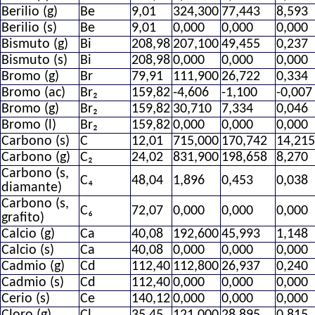
Berilio (g)
Be
9,01
324,300
77,443
8,593
Berilio (s)
Be
9,01
0,000
0,000
0,000
Bismuto (g)
Bi
208,98
207,100
49,455
0,237
Bismuto (s)
Bi
208,98
0,000
0,000
0,000
Bromo (g)
Br
79,91
111,900
26,722
0,334
Bromo (ac)
Br₂
159,82
-4,606
-1,100
-0,007
Bromo (g)
Br₂
159,82
30,710
7,334
0,046
Bromo (l)
Br₂
159,82
0,000
0,000
0,000
Carbono (s)
C
12,01
715,000
170,742
14,21
Carbono (g)
C₂
24,02
831,900
198,658
8,270
Carbono (s,
C₄
48,04
1,896
0,453
0,038
diamante)
Carbono (s,
C₆
72,07
0,000
0,000
0,000
grafito)
Calcio (g)
Ca
40,08
192,600
45,993
1,148
Calcio (s)
Ca
40,08
0,000
0,000
0,000
Cadmio (g)
Cd
112,40
112,800
26,937
0,240
Cadmio (s)
Cd
112,40
0,000
0,000
0,000
Cerio (s)
Ce
140,12
0,000
0,000
0,000
Cloro (g)
Cl
35,45
121,000
28,895
0,815