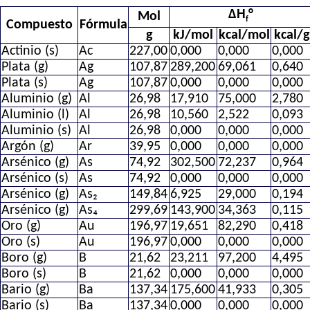
ΔH
°
Mol
f
Compuesto
Fórmula
g
kJ/mol
kcal/mol
kcal/g
Actinio (s)
Ac
227,00
0,000
0,000
0,000
Plata (g)
Ag
107,87
289,200
69,061
0,640
Plata (s)
Ag
107,87
0,000
0,000
0,000
Aluminio (g)
Al
26,98
17,910
75,000
2,780
Aluminio (l)
Al
26,98
10,560
2,522
0,093
Aluminio (s)
Al
26,98
0,000
0,000
0,000
Argón (g)
Ar
39,95
0,000
0,000
0,000
Arsénico (g)
As
74,92
302,500
72,237
0,964
Arsénico (s)
As
74,92
0,000
0,000
0,000
Arsénico (g)
As₂
149,84
6,925
29,000
0,194
Arsénico (g)
As₄
299,69
143,900
34,363
0,115
Oro (g)
Au
196,97
19,651
82,290
0,418
Oro (s)
Au
196,97
0,000
0,000
0,000
Boro (g)
B
21,62
23,211
97,200
4,495
Boro (s)
B
21,62
0,000
0,000
0,000
Bario (g)
Ba
137,34
175,600
41,933
0,305
Bario (s)
Ba
137,34
0,000
0,000
0,000