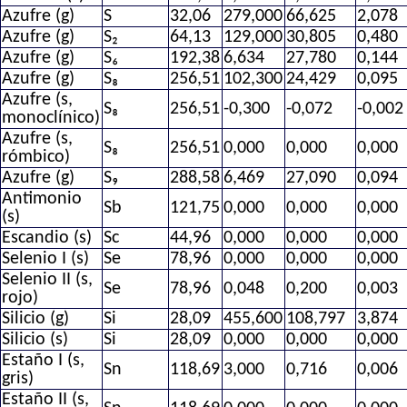
Azufre (g)
S
32,06
279,000
66,625
2,078
Azufre (g)
S₂
64,13
129,000
30,805
0,480
Azufre (g)
S₆
192,38
6,634
27,780
0,144
Azufre (g)
S₈
256,51
102,300
24,429
0,095
Azufre (s,
S₈
256,51
-0,300
-0,072
-0,002
monoclínico)
Azufre (s,
S₈
256,51
0,000
0,000
0,000
rómbico)
Azufre (g)
S₉
288,58
6,469
27,090
0,094
Antimonio
Sb
121,75
0,000
0,000
0,000
(s)
Escandio (s)
Sc
44,96
0,000
0,000
0,000
Selenio I (s)
Se
78,96
0,000
0,000
0,000
Selenio II (s,
Se
78,96
0,048
0,200
0,003
rojo)
Silicio (g)
Si
28,09
455,600
108,797
3,874
Silicio (s)
Si
28,09
0,000
0,000
0,000
Estaño I (s,
Sn
118,69
3,000
0,716
0,006
gris)
Estaño II (s,