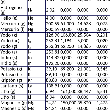
(g)
Hidrógeno
H₂
2,02
0,000
0,000
0,000
(g)
Helio (g)
He
4,00
0,000
0,000
0,000
Mercurio (g)
Hg
200,59
61,300
14,638
0,073
Mercurio (l)
Hg
200,59
0,000
0,000
0,000
Yodo (g)
I
126,90
106,800
25,504
0,201
Yodo (ac)
I₂
253,81
1,194
5,000
0,020
Yodo (g)
I₂
253,81
62,250
14,865
0,059
Yodo (s)
I₂
253,81
0,000
0,000
0,000
Indio (s)
In
114,82
0,000
0,000
0,000
Iridio (s)
Ir
192,20
0,000
0,000
0,000
Potasio (g)
K
39,10
89,200
21,301
0,545
Potasio (s)
K
39,10
0,000
0,000
0,000
Kriptón (g)
Kr
83,80
0,000
0,000
0,000
Lantano (s)
La
138,91
0,000
0,000
0,000
Litio (g)
Li
6,94
161,000
38,447
5,541
Litio (s)
Li
6,94
0,000
0,000
0,000
Magnesio (g)
Mg
24,31
150,000
35,820
1,473
Magnesio (s)
Mg
24,31
0,000
0,000
0,000