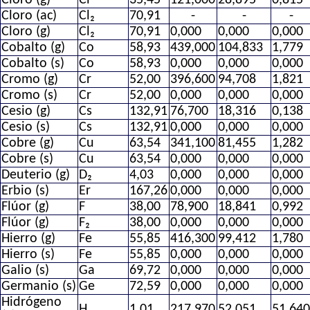
Cloro (ac)
Cl₂
70,91
-
-
-
Cloro (g)
Cl₂
70,91
0,000
0,000
0,000
Cobalto (g)
Co
58,93
439,000
104,833
1,779
Cobalto (s)
Co
58,93
0,000
0,000
0,000
Cromo (g)
Cr
52,00
396,600
94,708
1,821
Cromo (s)
Cr
52,00
0,000
0,000
0,000
Cesio (g)
Cs
132,91
76,700
18,316
0,138
Cesio (s)
Cs
132,91
0,000
0,000
0,000
Cobre (g)
Cu
63,54
341,100
81,455
1,282
Cobre (s)
Cu
63,54
0,000
0,000
0,000
Deuterio (g)
D₂
4,03
0,000
0,000
0,000
Erbio (s)
Er
167,26
0,000
0,000
0,000
Flúor (g)
F
38,00
78,900
18,841
0,992
Flúor (g)
F₂
38,00
0,000
0,000
0,000
Hierro (g)
Fe
55,85
416,300
99,412
1,780
Hierro (s)
Fe
55,85
0,000
0,000
0,000
Galio (s)
Ga
69,72
0,000
0,000
0,000
Germanio (s)
Ge
72,59
0,000
0,000
0,000
Hidrógeno
H
1,01
217,970
52,051
51,64