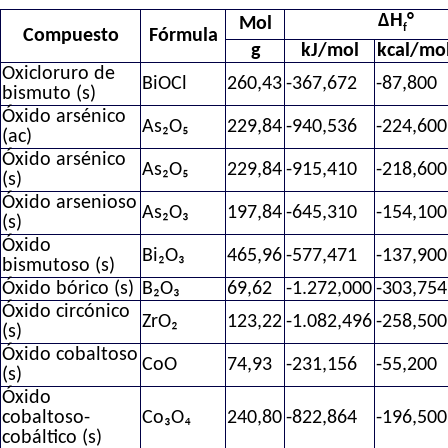
ΔH
°
Mol
f
Compuesto
Fórmula
g
kJ/mol
kcal/mo
Oxicloruro de
BiOCl
260,43
-367,672
-87,800
bismuto (s)
Óxido arsénico
As₂O₅
229,84
-940,536
-224,600
(ac)
Óxido arsénico
As₂O₅
229,84
-915,410
-218,600
(s)
Óxido arsenioso
As₂O₃
197,84
-645,310
-154,100
(s)
Óxido
Bi₂O₃
465,96
-577,471
-137,900
bismutoso (s)
Óxido bórico (s)
B₂O₃
69,62
-1.272,000
-303,754
Óxido circónico
ZrO₂
123,22
-1.082,496
-258,500
(s)
Óxido cobaltoso
CoO
74,93
-231,156
-55,200
(s)
Óxido
cobaltoso-
Co₃O₄
240,80
-822,864
-196,500
cobáltico (s)