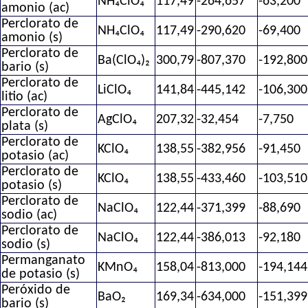
NH₄ClO₄
117,49
-264,657
-63,200
amonio (ac)
Perclorato de
NH₄ClO₄
117,49
-290,620
-69,400
amonio (s)
Perclorato de
Ba(ClO₄)₂
300,79
-807,370
-192,800
bario (s)
Perclorato de
LiClO₄
141,84
-445,142
-106,300
litio (ac)
Perclorato de
AgClO₄
207,32
-32,454
-7,750
plata (s)
Perclorato de
KClO₄
138,55
-382,956
-91,450
potasio (ac)
Perclorato de
KClO₄
138,55
-433,460
-103,510
potasio (s)
Perclorato de
NaClO₄
122,44
-371,399
-88,690
sodio (ac)
Perclorato de
NaClO₄
122,44
-386,013
-92,180
sodio (s)
Permanganato
KMnO₄
158,04
-813,000
-194,144
de potasio (s)
Peróxido de
BaO₂
169,34
-634,000
-151,399
bario (s)