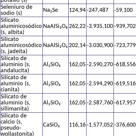
potasio (s)
Seleniuro de
Na₂Se
124,94
-247,487
-59,100
sodio (s)
Silicato
aluminicosódico
NaAlSi₃O₈
262,22
-3.935,100
-939,702
(s, albita)
Silicato
aluminicosódico
NaAlSi₂O₆
202,14
-3.030,900
-723,779
(s, jadeíta)
Silicato de
aluminio (s,
Al₂SiO₅
162,05
-2.590,270
-618,556
andalucita)
Silicato de
aluminio (s,
Al₂SiO₅
162,05
-2.594,290
-619,516
cianita)
Silicato de
aluminio (s,
Al₂SiO₅
162,05
-2.587,760
-617,957
sillimanita)
Silicato de
calcio (s,
CaSiO₃
116,16
-1.577,052
-376,600
pseudo-
wollastonita)