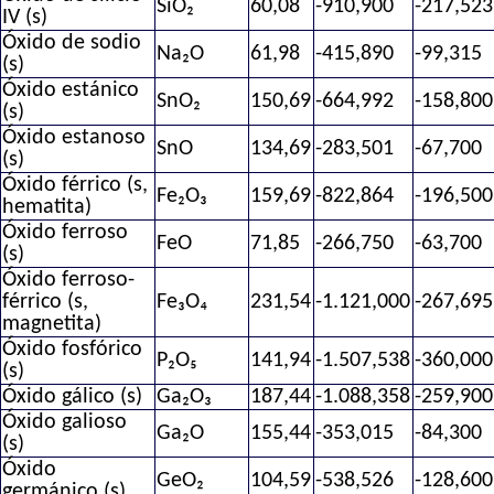
SiO₂
60,08
-910,900
-217,523
IV (s)
Óxido de sodio
Na₂O
61,98
-415,890
-99,315
(s)
Óxido estánico
SnO₂
150,69
-664,992
-158,800
(s)
Óxido estanoso
SnO
134,69
-283,501
-67,700
(s)
Óxido férrico (s,
Fe₂O₃
159,69
-822,864
-196,500
hematita)
Óxido ferroso
FeO
71,85
-266,750
-63,700
(s)
Óxido ferroso-
férrico (s,
Fe₃O₄
231,54
-1.121,000
-267,695
magnetita)
Óxido fosfórico
P₂O₅
141,94
-1.507,538
-360,000
(s)
Óxido gálico (s)
Ga₂O₃
187,44
-1.088,358
-259,900
Óxido galioso
Ga₂O
155,44
-353,015
-84,300
(s)
Óxido
GeO₂
104,59
-538,526
-128,600
germánico (s)