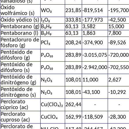
vanadioso (s)
Óxido
WO₃
231,85
-819,514
-195,700
wolfrámico (s)
Óxido yódico (s)
I₂O₅
333,81
-177,973
-42,500
Pentaborano (g)
B₅H₉
63,13
3,582
15,000
Pentaborano (l)
B₅H₉
63,13
1,863
7,800
Pentacloruro de
PCl₅
208,24
-374,900
-89,526
fósforo (g)
Pentóxido de
P₄O₁₀
283,89
-3.015,075
-720,000
difósforo (g)
Pentóxido de
P₄O₁₀
283,89
-2.942,000
-702,550
difósforo (s)
Pentóxido de
N₂O₅
108,01
11,000
2,627
dinitrógeno (g)
Pentóxido de
N₂O₅
108,01
-43,100
-10,292
dinitrógeno (s)
Perclorato
Cu(ClO₄)₂
262,44
-
-
cúprico (ac)
Perclorato
CuClO₄
162,99
-118,509
-28,300
cuproso (ac)
Perclorato de