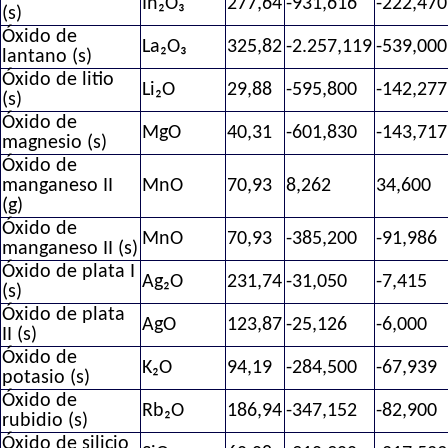
In₂O₃
277,64
-931,616
-222,470
(s)
Óxido de
La₂O₃
325,82
-2.257,119
-539,000
lantano (s)
Óxido de litio
Li₂O
29,88
-595,800
-142,277
(s)
Óxido de
MgO
40,31
-601,830
-143,717
magnesio (s)
Óxido de
manganeso II
MnO
70,93
8,262
34,600
(g)
Óxido de
MnO
70,93
-385,200
-91,986
manganeso II (s)
Óxido de plata I
Ag₂O
231,74
-31,050
-7,415
(s)
Óxido de plata
AgO
123,87
-25,126
-6,000
II (s)
Óxido de
K₂O
94,19
-284,500
-67,939
potasio (s)
Óxido de
Rb₂O
186,94
-347,152
-82,900
rubidio (s)
Óxido de silicio