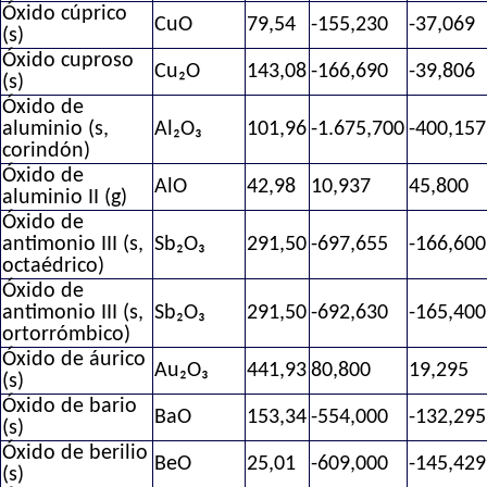
Óxido cúprico
CuO
79,54
-155,230
-37,069
(s)
Óxido cuproso
Cu₂O
143,08
-166,690
-39,806
(s)
Óxido de
aluminio (s,
Al₂O₃
101,96
-1.675,700
-400,157
corindón)
Óxido de
AlO
42,98
10,937
45,800
aluminio II (g)
Óxido de
antimonio III (s,
Sb₂O₃
291,50
-697,655
-166,600
octaédrico)
Óxido de
antimonio III (s,
Sb₂O₃
291,50
-692,630
-165,400
ortorrómbico)
Óxido de áurico
Au₂O₃
441,93
80,800
19,295
(s)
Óxido de bario
BaO
153,34
-554,000
-132,295
(s)
Óxido de berilio
BeO
25,01
-609,000
-145,429
(s)