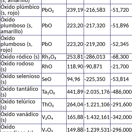
(s, amarillo)
Óxido plúmbico
PbO₂
239,19
-216,583
-51,720
(s, rojo)
Óxido
plumboso (s,
PbO
223,20
-217,320
-51,896
amarillo)
Óxido
plumboso (s,
PbO
223,20
-219,200
-52,345
rojo)
Óxido ródico (s)
Rh₂O₃
253,81
-286,013
-68,300
Óxido rodoso
RhO
118,90
-90,871
-21,700
(s)
Óxido selenioso
SeO
94,96
-225,350
-53,814
(s)
Óxido tantálico
Ta₂O₅
441,89
-2.035,176
-486,000
(s)
Óxido telúrico
ThO₂
264,04
-1.221,106
-291,600
(s)
Óxido vanádico
V₂O₄
165,88
-1.432,161
-342,000
(s)
Óxido
V₂O₃
149,88
-1.239,531
-296,000