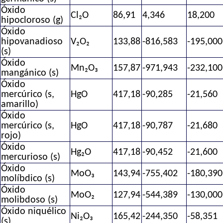
Óxido
Cl₂O
86,91
4,346
18,200
hipocloroso (g)
Óxido
hipovanadioso
V₂O₂
133,88
-816,583
-195,000
(s)
Óxido
Mn₂O₃
157,87
-971,943
-232,100
mangánico (s)
Óxido
mercúrico (s,
HgO
417,18
-90,285
-21,560
amarillo)
Óxido
mercúrico (s,
HgO
417,18
-90,787
-21,680
rojo)
Óxido
Hg₂O
417,18
-90,452
-21,600
mercurioso (s)
Óxido
MoO₃
143,94
-755,402
-180,390
molíbdico (s)
Óxido
MoO₂
127,94
-544,389
-130,000
molibdoso (s)
Óxido niquélico
Ni₂O₃
165,42
-244,350
-58,351
(s)