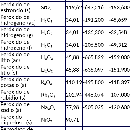
Peróxido de
SrO₂
119,62
-643,216
-153,600
estroncio (s)
Peróxido de
H₂O₂
34,01
-191,200
-45,659
hidrógeno (ac)
Peróxido de
H₂O₂
34,01
-136,300
-32,548
hidrógeno (g)
Peróxido de
H₂O₂
34,01
-206,500
-49,312
hidrógeno (l)
Peróxido de
Li₂O₂
45,88
-665,829
-159,000
litio (ac)
Peróxido de
Li₂O₂
45,88
-636,097
-151,900
litio (s)
Peróxido de
K₂O₂
110,19
-495,800
-118,397
potasio (s)
Peróxido de
Rb₂O₂
202,94
-448,074
-107,000
rubidio (s)
Peróxido de
Na₂O₂
77,98
-505,025
-120,600
sodio (s)
Peróxido
NiO₂
90,71
-
-
niqueloso (s)
Peryodato de