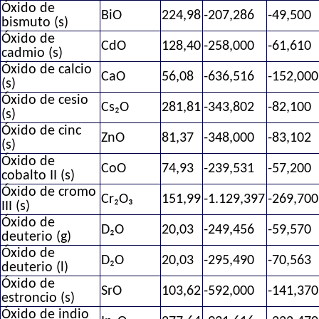
Óxido de
BiO
224,98
-207,286
-49,500
bismuto (s)
Óxido de
CdO
128,40
-258,000
-61,610
cadmio (s)
Óxido de calcio
CaO
56,08
-636,516
-152,000
(s)
Óxido de cesio
Cs₂O
281,81
-343,802
-82,100
(s)
Óxido de cinc
ZnO
81,37
-348,000
-83,102
(s)
Óxido de
CoO
74,93
-239,531
-57,200
cobalto II (s)
Óxido de cromo
Cr₂O₃
151,99
-1.129,397
-269,700
III (s)
Óxido de
D₂O
20,03
-249,456
-59,570
deuterio (g)
Óxido de
D₂O
20,03
-295,490
-70,563
deuterio (l)
Óxido de
SrO
103,62
-592,000
-141,370
estroncio (s)
Óxido de indio