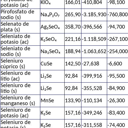
KIO₄
166,01
-410,804
-98,100
potasio (ac)
Pirofosfato de
Na₄P₂O₇
265,90
-3.185,930
-760,800
sodio (s)
Selenato de
Ag₂SeO₄
358,70
-396,566
-94,700
plata (s)
Seleniato de
K₂SeO₄
221,16
-1.118,509
-267,100
potasio (ac)
Seleniato de
Na₂SeO₄
188,94
-1.063,652
-254,000
sodio (s)
Seleniuro
CuSe
142,50
-27,638
-6,600
cúprico (s)
Seleniuro de
Li₂Se
92,84
-399,916
-95,500
litio (ac)
Seleniuro de
Li₂Se
92,84
-355,528
-84,900
litio (s)
Seleniuro de
MnSe
133,90
-110,134
-26,300
manganeso (s)
Seleniuro de
K₂Se
157,16
-349,246
-83,400
potasio (ac)
Seleniuro de
K₂Se
157,16
-311,558
-74,400