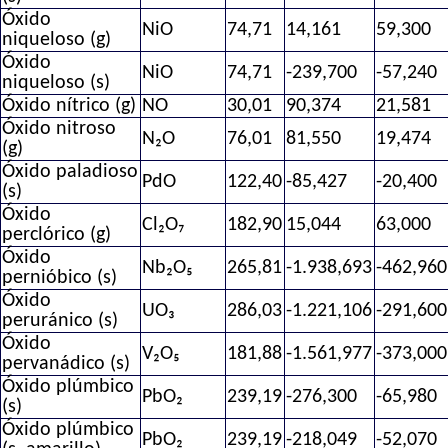
Óxido
NiO
74,71
14,161
59,300
niqueloso (g)
Óxido
NiO
74,71
-239,700
-57,240
niqueloso (s)
Óxido nítrico (g)
NO
30,01
90,374
21,581
Óxido nitroso
N₂O
76,01
81,550
19,474
(g)
Óxido paladioso
PdO
122,40
-85,427
-20,400
(s)
Óxido
Cl₂O₇
182,90
15,044
63,000
perclórico (g)
Óxido
Nb₂O₅
265,81
-1.938,693
-462,960
pernióbico (s)
Óxido
UO₃
286,03
-1.221,106
-291,600
peruránico (s)
Óxido
V₂O₅
181,88
-1.561,977
-373,000
pervanádico (s)
Óxido plúmbico
PbO₂
239,19
-276,300
-65,980
(s)
Óxido plúmbico
PbO₂
239,19
-218,049
-52,070