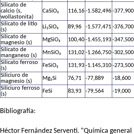
Silicato de
calcio (s,
CaSiO₃
116,16
-1.582,496
-377,900
wollastonita)
Silicato de litio
Li₂SiO₃
89,96
-1.577,471
-376,700
(s)
Silicato de
MgSiO₃
100,40
-1.455,193
-347,500
magnesio (s)
Silicato de
MnSiO₃
131,02
-1.266,750
-302,500
manganeso (s)
Silicato ferroso
FeSiO₃
131,93
-1.145,310
-273,500
(s)
Siliciuro de
Mg₂Si
76,71
-77,889
-18,600
magnesio (s)
Siliciuro ferroso
FeSi
83,93
-79,564
-19,000
(s)
Bibliografía:
Héctor Fernández Serventi. "Química general