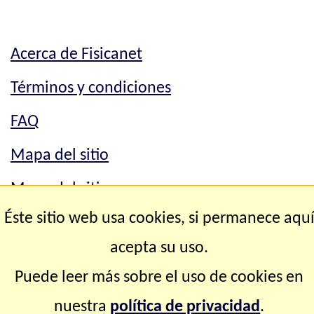
Acerca de Fisicanet
Términos y condiciones
FAQ
Mapa del sitio
Mapa del sitio
Éste sitio web usa cookies, si permanece aqu
Contacto
acepta su uso.
Copyright © 2.000-2.028 Fisicanet ® Todos los
Puede leer más sobre el uso de cookies en
derechos reservados
nuestra
política de privacidad
.