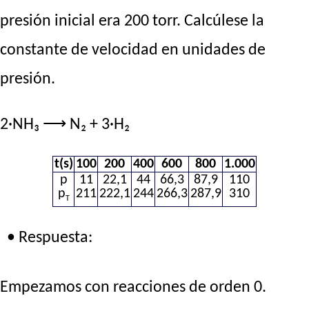
presión inicial era 200 torr. Calcúlese la
constante de velocidad en unidades de
presión.
2·NH₃ ⟶ N₂ + 3·H₂
t(s)
100
200
400
600
800
1.000
p
11
22,1
44
66,3
87,9
110
p
211
222,1
244
266,3
287,9
310
T
• Respuesta:
Empezamos con reacciones de orden 0.