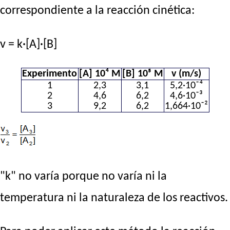
correspondiente a la reacción cinética:
v = k·[A]·[B]
Experimento
[A] 10⁴ M
[B] 10⁵ M
v (m/s)
1
2,3
3,1
5,2·10⁻⁴
2
4,6
6,2
4,6·10⁻³
3
9,2
6,2
1,664·10⁻²
"k" no varía porque no varía ni la
temperatura ni la naturaleza de los reactivos.