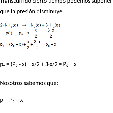
Transcurrido cierto tiempo podemos suponer
que la presión disminuye.
p
= (P₀ - x) + x/2 + 3·x/2 = P₀ + x
T
Nosotros sabemos que:
p
- P₀ = x
T