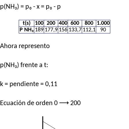
p(NH₃) = p₀ - x = p₀ - p
t(s)
100
200
400
600
800
1.000
P NH₃
189
177,9
156
133,7
112,1
90
Ahora represento
p(NH₃) frente a t:
k = pendiente = 0,11
Ecuación de orden 0 ⟶ 200