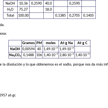
NaOH
10,36
0,2590
40,0
0,2590
H₂O
75,27
18,0
Total
100,00
0,1385
0,2705
0,1405
da.
osa:
Gramos
PM
moles
At-g Na
At-g C
NaOH
0,00594
40
1,49·10⁻⁴
1,49·10⁻⁴
Na₂CO₃
0,1488
106
1,40·10⁻³
2,80·10⁻³
1,40·10⁻³
e la disolución y lo que obtenemos es el sodio, porque nos da más in
2957 at-gr.