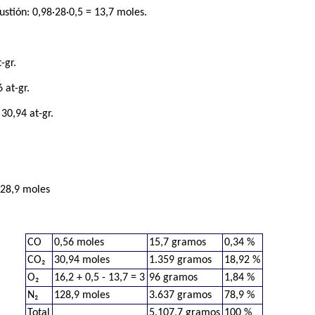
stión: 0,98·28·0,5 = 13,7 moles.
-gr.
 at-gr.
30,94 at-gr.
128,9 moles
CO
0,56 moles
15,7 gramos
0,34 %
CO₂
30,94 moles
1.359 gramos
18,92 %
O₂
16,2 + 0,5 - 13,7 = 3
96 gramos
1,84 %
N₂
128,9 moles
3.637 gramos
78,9 %
Total
5.107,7 gramos
100 %