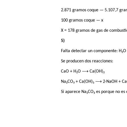
2.871 gramos coque — 5.107,7 gra
100 gramos coque — x
X = 178 gramos de gas de combusti
5)
Falta detectar un componente: H₂O
Se producen dos reacciones:
CaO + H₂O ⟶ Ca(OH)₂
Na₂CO₃ + Ca(OH)₂ ⟶ 2·NaOH + C
Si aparece Na₂CO₃ es porque no es 