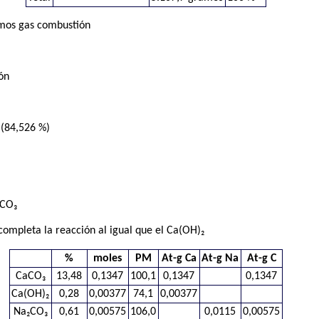
mos gas combustión
ón
 (84,526 %)
aCO₃
completa la reacción al igual que el Ca(OH)₂
%
moles
PM
At-g Ca
At-g Na
At-g C
CaCO₃
13,48
0,1347
100,1
0,1347
0,1347
Ca(OH)₂
0,28
0,00377
74,1
0,00377
Na₂CO₃
0,61
0,00575
106,0
0,0115
0,00575