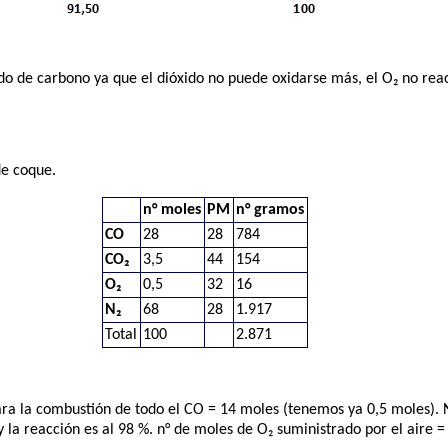
do de carbono ya que el dióxido no puede oxidarse más, el O₂ no rea
de coque.
n° moles
PM
n° gramos
CO
28
28
784
CO₂
3,5
44
154
O₂
0,5
32
16
N₂
68
28
1.917
Total
100
2.871
ara la combustión de todo el CO = 14 moles (tenemos ya 0,5 moles).
y la reacción es al 98 %. n° de moles de O₂ suministrado por el aire =