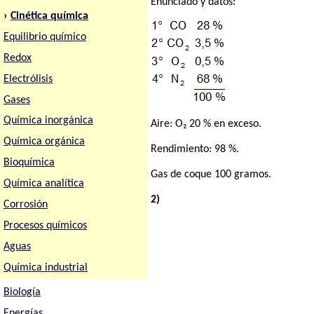
Enunciado y datos:
›
Cinética química
Equilibrio químico
Redox
Electrólisis
Gases
Química inorgánica
Aire: O₂ 20 % en exceso.
Química orgánica
Rendimiento: 98 %.
Bioquímica
Gas de coque 100 gramos.
Química analítica
2)
Corrosión
Procesos químicos
Aguas
Química industrial
Biología
Energías