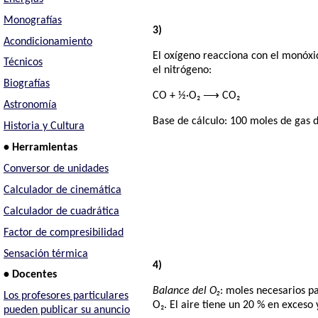
Monografías
3)
Acondicionamiento
El oxígeno reacciona con el monóxi
Técnicos
el nitrógeno:
Biografías
CO + ½·O₂ ⟶ CO₂
Astronomía
Base de cálculo: 100 moles de gas 
Historia y Cultura
• Herramientas
Conversor de unidades
Calculador de cinemática
Calculador de cuadrática
Factor de compresibilidad
Sensación térmica
4)
• Docentes
Balance del O₂
: moles necesarios p
Los profesores particulares
O₂. El aire tiene un 20 % en exceso 
pueden publicar su anuncio