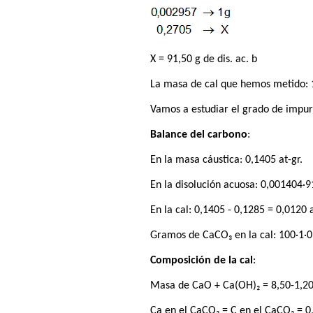
X = 91,50 g de dis. ac. b
La masa de cal que hemos metido: 1
Vamos a estudiar el grado de impure
Balance del carbono
:
En la masa cáustica: 0,1405 at-gr.
En la disolución acuosa: 0,001404·91
En la cal: 0,1405 - 0,1285 = 0,0120 a
Gramos de CaCO₃ en la cal: 100·1·
Composición de la cal
:
Masa de CaO + Ca(OH)₂ = 8,50-1,20
Ca en el CaCO₃ = C en el CaCO₃ = 0,