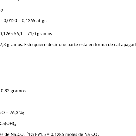
gr
 - 0,0120 = 0,1265 at-gr.
 0,1265·56,1 = 71,0 gramos
7,3 gramos. Esto quiere decir que parte está en forma de cal apagad
= 0,82 gramos
aO = 76,3 %;
 Ca(OH)₂
es de Na₂CO₃ (1gr)·91,5 = 0,1285 moles de Na₂CO₃