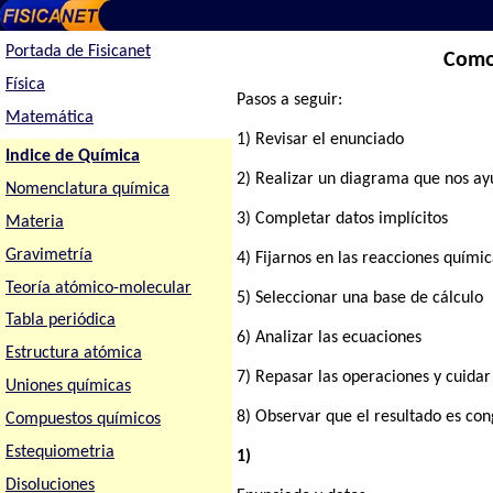
Portada de Fisicanet
Como 
Física
Pasos a seguir:
Matemática
1) Revisar el enunciado
Indice de Química
2) Realizar un diagrama que nos ayu
Nomenclatura química
3) Completar datos implícitos
Materia
Gravimetría
4) Fijarnos en las reacciones químic
Teoría atómico-molecular
5) Seleccionar una base de cálculo
Tabla periódica
6) Analizar las ecuaciones
Estructura atómica
7) Repasar las operaciones y cuidar
Uniones químicas
8) Observar que el resultado es co
Compuestos químicos
Estequiometria
1)
Disoluciones