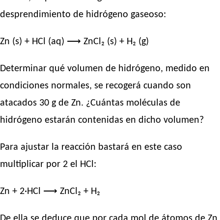
desprendimiento de hidrógeno gaseoso:
Zn (s) + HCl (aq) ⟶ ZnCl₂ (s) + H₂ (g)
Determinar qué volumen de hidrógeno, medido en
condiciones normales, se recogerá cuando son
atacados 30 g de Zn. ¿Cuántas moléculas de
hidrógeno estarán contenidas en dicho volumen?
Para ajustar la reacción bastará en este caso
multiplicar por 2 el HCl:
Zn + 2·HCl ⟶ ZnCl₂ + H₂
De ella se deduce que por cada mol de átomos de Zn