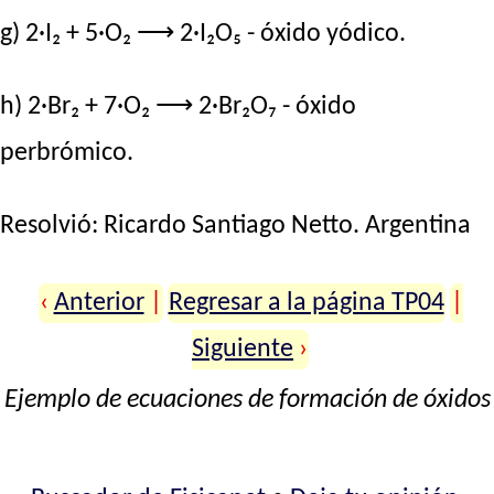
g) 2·I₂ + 5·O₂ ⟶ 2·I₂O₅ - óxido yódico.
h) 2·Br₂ + 7·O₂ ⟶ 2·Br₂O₇ - óxido
perbrómico.
Resolvió:
Ricardo Santiago Netto
. Argentina
‹
Anterior
|
Regresar a la página TP04
|
Siguiente
›
Ejemplo de ecuaciones de formación de óxidos