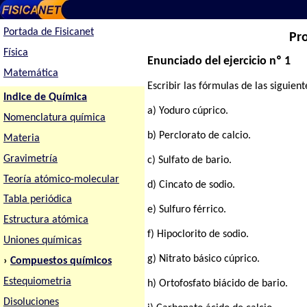
Portada de Fisicanet
Pr
Física
Enunciado del ejercicio nº 1
Matemática
Escribir las fórmulas de las siguien
Indice de Química
a) Yoduro cúprico.
Nomenclatura química
b) Perclorato de calcio.
Materia
Gravimetría
c) Sulfato de bario.
Teoría atómico-molecular
d) Cincato de sodio.
Tabla periódica
e) Sulfuro férrico.
Estructura atómica
f) Hipoclorito de sodio.
Uniones químicas
g) Nitrato básico cúprico.
›
Compuestos químicos
Estequiometria
h) Ortofosfato biácido de bario.
Disoluciones