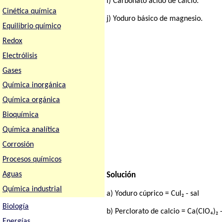
i) Carbonato ácido de calcio.
Cinética química
j) Yoduro básico de magnesio.
Equilibrio químico
Redox
Electrólisis
Gases
Química inorgánica
Química orgánica
Bioquímica
Química analítica
Corrosión
Procesos químicos
Aguas
Solución
Química industrial
a) Yoduro cúprico = CuI₂ - sal
Biología
b) Perclorato de calcio = Ca(ClO₄)₂ -
Energías