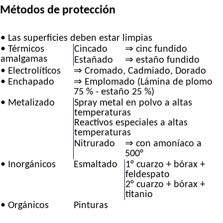
Métodos de protección
• Las superficies deben estar limpias
• Térmicos
Cincado
⇒ cinc fundido
amalgamas
Estañado
⇒ estaño fundido
• Electrolíticos
⇒ Cromado, Cadmiado, Dorado
• Enchapado
⇒ Emplomado (Lámina de plomo
75 % - estaño 25 %)
• Metalizado
Spray metal en polvo a altas
temperaturas
Reactivos especiales a altas
temperaturas
Nitrurado
⇒ con amoníaco a
500°
• Inorgánicos
Esmaltado
1° cuarzo + bórax +
feldespato
2° cuarzo + bórax +
titanio
• Orgánicos
Pinturas