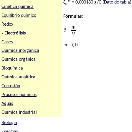
ζ
³⁺ = 0,000180 g/C (
Dato de tabla
)
Cr
Cinética química
Equilibrio químico
Fórmulas:
Redox
›
Electrólisis
Gases
m = ζ·i·t
Química inorgánica
Química orgánica
Bioquímica
Química analítica
Corrosión
Procesos químicos
Aguas
Química industrial
Biología
Energías