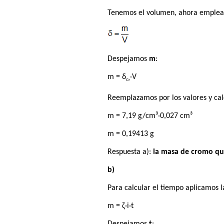
Tenemos el volumen, ahora empleam
Despejamos
m
:
m = δ
·V
Cr
Reemplazamos por los valores y ca
m = 7,19 g/cm³·0,027 cm³
m = 0,19413 g
Respuesta a):
la masa de cromo que
b)
Para calcular el tiempo aplicamos l
m = ζ·i·t
Despejamos
t
: