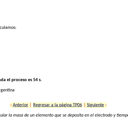
lculamos:
da el proceso es 54 s
.
rgentina
‹
Anterior
|
Regresar a la página TP06
|
Siguiente
›
ular la masa de un elemento que se deposita en el electrodo y tiem