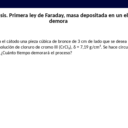
isis. Primera ley de Faraday, masa depositada en un 
demora
 en el cátodo una pieza cúbica de bronce de 3 cm de lado que se des
olución de cloruro de cromo III (CrCl₃), δ = 7,19 g/cm³. Se hace circu
¿Cuánto tiempo demorará el proceso?