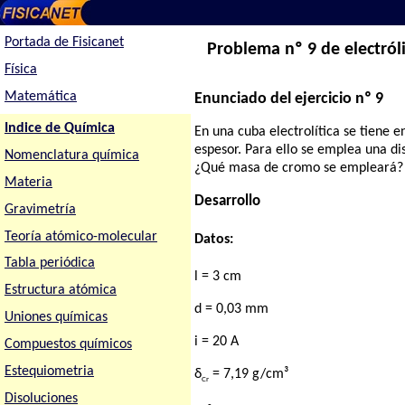
Portada de Fisicanet
Problema nº 9 de electról
Física
Matemática
Enunciado del ejercicio nº 9
Indice de Química
En una cuba electrolítica se tiene
espesor. Para ello se emplea una dis
Nomenclatura química
¿Qué masa de cromo se empleará? 
Materia
Desarrollo
Gravimetría
Teoría atómico-molecular
Datos:
Tabla periódica
l = 3 cm
Estructura atómica
d = 0,03 mm
Uniones químicas
i = 20 A
Compuestos químicos
Estequiometria
δ
= 7,19 g/cm³
Cr
Disoluciones