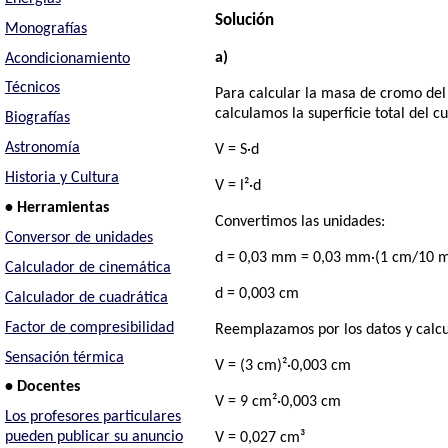
Solución
Monografías
a)
Acondicionamiento
Técnicos
Para calcular la masa de cromo del
calculamos la superficie total del 
Biografías
Astronomía
V = S·d
Historia y Cultura
V = l²·d
• Herramientas
Convertimos las unidades:
Conversor de unidades
d = 0,03 mm = 0,03 mm·(1 cm/10 
Calculador de cinemática
d = 0,003 cm
Calculador de cuadrática
Factor de compresibilidad
Reemplazamos por los datos y calc
Sensación térmica
V = (3 cm)²·0,003 cm
• Docentes
V = 9 cm²·0,003 cm
Los profesores particulares
pueden publicar su anuncio
V = 0,027 cm³