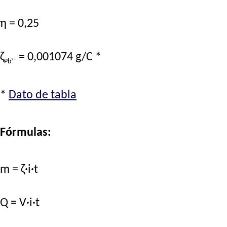
η = 0,25
ζ
= 0,001074 g/C *
Pb²⁺
*
Dato de tabla
Fórmulas:
m = ζ·i·t
Q = V·i·t