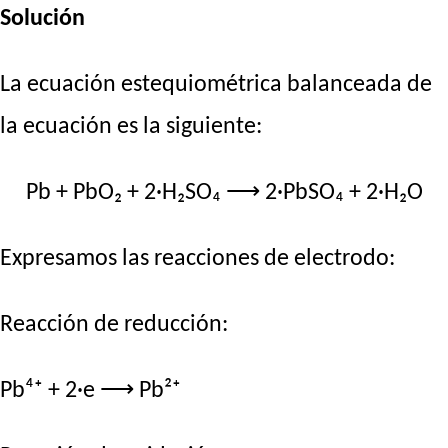
Solución
La ecuación estequiométrica balanceada de
la ecuación es la siguiente:
Pb + PbO₂ + 2·H₂SO₄ ⟶ 2·PbSO₄ + 2·H₂O
Expresamos las reacciones de electrodo:
Reacción de reducción:
Pb⁴⁺ + 2·e ⟶ Pb²⁺