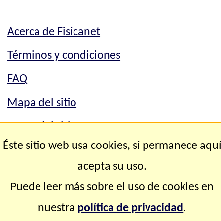
Acerca de Fisicanet
Términos y condiciones
FAQ
Mapa del sitio
Mapa del sitio
Éste sitio web usa cookies, si permanece aqu
Contacto
acepta su uso.
Copyright © 2.000-2.028 Fisicanet ® Todos los
Puede leer más sobre el uso de cookies en
derechos reservados
nuestra
política de privacidad
.