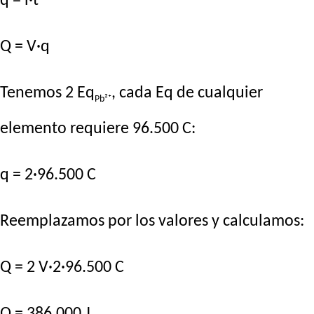
q = i·t
Q = V·q
Tenemos 2 Eq
, cada Eq de cualquier
Pb²⁺
elemento requiere 96.500 C:
q = 2·96.500 C
Reemplazamos por los valores y calculamos:
Q = 2 V·2·96.500 C
Q = 386.000 J