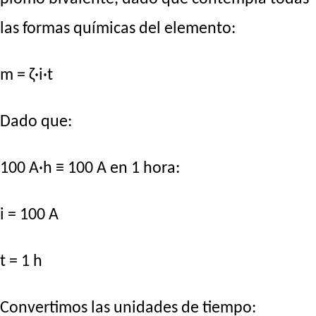
las formas químicas del elemento:
m = ζ·i·t
Dado que:
100 A·h ≡ 100 A en 1 hora:
i = 100 A
t = 1 h
Convertimos las unidades de tiempo: