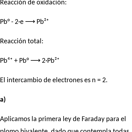
Reacción de oxidación:
Pb° - 2·e ⟶ Pb²⁺
Reacción total:
Pb⁴⁺ + Pb° ⟶ 2·Pb²⁺
El intercambio de electrones es n = 2.
a)
Aplicamos la primera ley de Faraday para el
plomo bivalente, dado que contempla todas